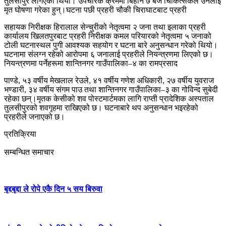
तुलसीपुर लगिएको थियो। उपचारकै क्रममा बिहान ७ बजे चिकित्सकले उनलाई
मृत घोषणा गरेका हुन्।घटना पछी प्रहरी चौकी चिराघाटबाट प्रहरी
सहायक निरीक्षक हिरालाल सेन्चुरीको नेतृत्वमा २ जना तथा इलाका प्रहरी
कार्यालय खिलतपुरबाट प्रहरी निरीक्षक कमल परियारको नेतृत्वमा ५ जनाको
टोली घटनास्थल पुगी आवश्यक सहयोग र घटना बारे अनुसन्धान गरेको थियो।
घटनामा संलग्न रहेको आरोपमा ६ जनालाई प्रहरीले नियन्त्रणमा लिएको छ।
नियन्त्रणमा पर्नेहरूमा शान्तिनगर गाउँपालिका–४ का रामप्रसाद
पाण्डे, ५३ वर्षीय मेखलाल रेउले, ४१ वर्षीय गणेश अधिकारी, २७ वर्षीय युवराज
भण्डारी, ३४ वर्षीय संगम पाउ तथा शान्तिनगर गाउँपालिका–३ का गोविन्द सुबेदी
रहेका छन्।मृतक केसीको शव पोस्टमार्टमका लागि राप्ती प्रादेशिक अस्पताल
तुलसीपुरको शवगृहमा राखिएको छ। घटनाबारे थप अनुसन्धान भइरहेको
प्रहरीले जनाएको छ।
प्रतिक्रिया
सम्बन्धित समाचार
बृद्दबृद्दा ले रोपे एकै दिन ५ सय बिरुवा