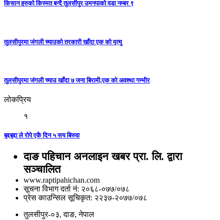
किसान हरुको किस्मत बन्दै तुलसीपुर उमनपाको वडा नम्बर ९
तुलसीपुरमा जंगली च्याउको तरकारी खाँदा एक को मृत्यु
तुलसीपुरमा जंगली च्याउ खाँदा ७ जना बिरामी,एक को अवश्था गम्भीर
लोकप्रिय
१
बृद्दबृद्दा ले रोपे एकै दिन ५ सय बिरुवा
दाङ पहिचान अनलाइन खबर प्रा. लि. द्वारा
सञ्चालित
www.raptipahichan.com
सूचना विभाग दर्ता नं: २०६८-०७७/०७८
प्रेस काउन्सिल सूचिकृत: २२३७-२०७७/०७८
तुलसीपुर-०३, दाङ, नेपाल