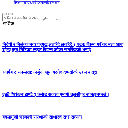
शिक्षा
स्वास्थ्य
रोजगार
विश्लेषण
आर्थिक
निर्दयी र निर्लज्ज नगर प्रमुख,लतरिदै लतरिदै ३ पटक बैंकमा गएँ तर भत्ता आया
रईन्च,मृत्यु निश्चित भएका विपन्न वर्गका नागरिकको भनाई
संघर्षबाट सफलता: अर्जुन–खुमा बस्नेत दम्पतीको उद्यम यात्रा
एउटै शिर्षकमा झण्डै २ करोड राजश्व गुमायो तुलसीपुर उपमहानगरले।
बंगलामुखी सहकारी संस्थाको साधारण सभा सम्पन्न