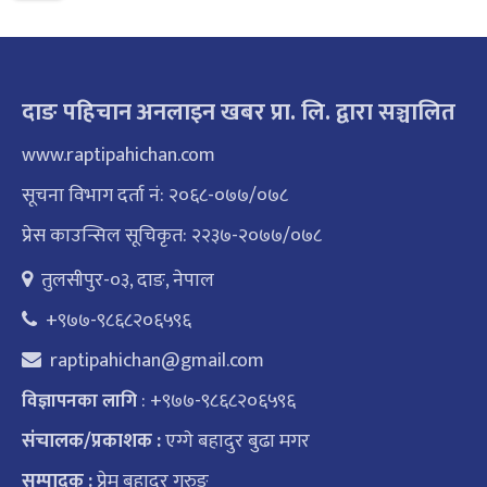
दाङ पहिचान अनलाइन खबर प्रा. लि. द्वारा सञ्चालित
www.raptipahichan.com
सूचना विभाग दर्ता नं: २०६८-०७७/०७८
प्रेस काउन्सिल सूचिकृत: २२३७-२०७७/०७८
तुलसीपुर-०३, दाङ, नेपाल
+९७७-९८६८२०६५९६
raptipahichan@gmail.com
: +९७७-९८६८२०६५९६
विज्ञापनका लागि
संचालक/प्रकाशक :
एग्गे बहादुर बुढा मगर
सम्पादक :
प्रेम बहादुर गुरुङ