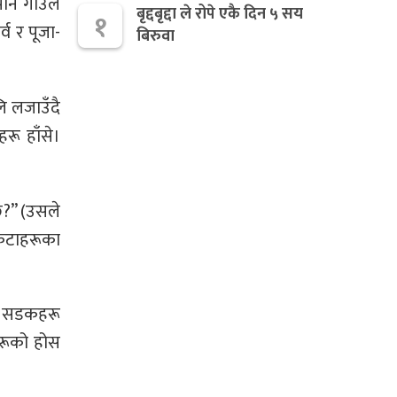
नि गाउँले
बृद्दबृद्दा ले रोपे एकै दिन ५ सय
१
्व र पूजा-
बिरुवा
ि लजाउँदै
रू हाँसे।
छ?” (उसले
केटाहरूका
र र सडकहरू
हरूको होस