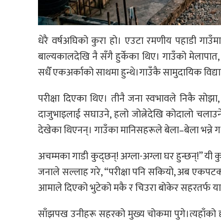
धेरै वर्षअघिको कुरा हो। एउटा रमणीय पहाडी गाउँमा
बाल्यकालदेखि नै सँगै हुर्केका थिए। गाउँको मेलापा
सधैँ एकअर्काको साथमा हुन्थे।गाउँकै सामुदायिक विद्य
परीक्षा दिएका थिए। तीनै जना स्वभावले निकै सोझा,
दाजुभाइलाई सघाउने, हलो जोत्नेदेखि कोदालो चलाउ
देखेका थिएनन्। गाउँका मानिसहरूले बेला–बेला भन्ने गर
अचम्मका गाडी कुद्छन्! अग्ला-अग्ला घर हुन्छन्!” यी 
जनाले सल्लाह गरे, “परीक्षा पनि सकियो, अब एकपटक
आमाले दिएको भुटेको मकै र चिउरा बोकेर सहरतर्फ यात्र
साँझपख उनीहरू सहरको मुख्य चोकमा पुगे।त्यहाँको दृ