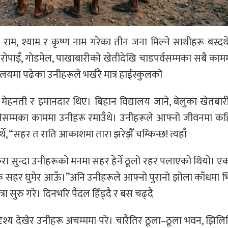
 राम, श्याम र कृष्ण नाम गरेका तीन जना मिल्ने साथीहरू बस्दथ
त, रोपाइँ, गोडमेल, पाखाबारीको खेतीदेखि चाडपर्वसम्मका सबै का
ालयमा पढेका उनीहरूले भर्खरै मात्र हाईस्कुलको
 मेहनती र इमानदार थिए। बिहान विद्यालय जाने, बेलुका खेतबारी
नेसम्मका काममा उनीहरू रमाउँथे। उनीहरूले आफ्नो जीवनमा कह
्थे, “सहर त राति आकाशमा तारा झरेझैँ चम्किन्छ! त्यहाँ
कुरा सुन्दा उनीहरूको मनमा सहर हेर्ने ठूलो रहर पलाएको थियो। ए
 सहर घुमेर आऊँ।”अनि उनीहरूले आफ्नो पुरानो झोला काँधमा भि
ा सुरु गरे। दिनभरि पैदल हिँड्दै र बस चढ्दै
श्य देखेर उनीहरू अचम्ममा परे। चारैतिर ठूला–ठूला भवन, झिलिमि