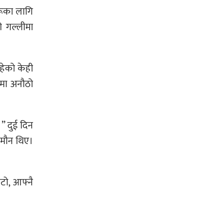
रूका लागि
 गल्लीमा
हेको केही
नमा अनौठो
।” दुई दिन
 मौन थिए।
ाटो, आफ्नै