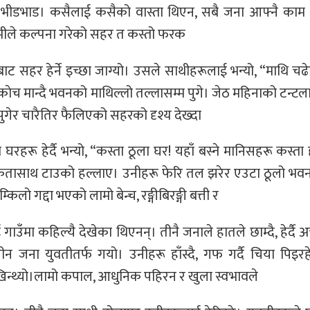
को भीडभाड। कसैलाई कसैको वास्ता थिएन, सबै जना आफ्नै काम
न, हामीले कल्पना गरेको सहर त कस्तो फरक
 सहर हेर्ने इच्छा जाग्यो। उसले साथीहरूलाई भन्यो, “माथि चढेर
ंकाेच मान्दै भवनको माथिल्लो तल्लासम्म पुगे। जेठ महिनाको टन्टल
गेर चारैतिर फैलिएको सहरको दृश्य देख्दा
रू हेर्दै भन्यो, “कस्ता ठूला घर! यहाँ बस्ने मानिसहरू कस्ता 
उत्सुकतासाथ टाउको हल्लाए। उनीहरू फेरि तल झरेर एउटा ठूलो भवन
ो गद्दा भएको लामो बेन्च, रङ्गीबिरङ्गी बत्ती र
ँमा कहिल्यै देखेका थिएनन्। तीनै जनाले हातले छाम्दै, हेर्दै अ
 जना युवतीतर्फ गयो। उनीहरू हाँस्दै, गफ गर्दै चिया पिइर
देखिन्थ्यो।लामो कपाल, आधुनिक पहिरन र खुला स्वभावले