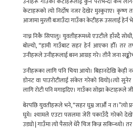
उनीहरू गाउँका केटाहरूलाई कुनै परीभन्दा कम लागे
केटाहरूको त्यो निर्दोष नजर देखेर मुस्कुराए। कृष्ण
आजामा मुरली बजाउँदा गाउँका केटीहरू उसलाई हेर्न भे
नाच्न निकै सिपालु। युवतीहरूमध्ये एउटीले हाँस्दै 
बोल्यो, “हामी गाउँबाट सहर हेर्न आएका हौँ। तर तपा
उनीहरूले उनीहरूलाई बस्न आग्रह गरे। तीनै जना सङ्कोच 
उनीहरूका लागि पनि चिया आयो। बिहानदेखि केही नखाए
डोनट वा पाउरोटीलाई संकेत गरेको थियो)।त्यो सुनेर 
लागि रोटी पनि मगाइदिए। गाउँका सोझा केटाहरूले ज
बेरपछि युवतीहरूले भने, “सहर घुम्न जाऔँ न त।”त्यो प्र
घुमे। श्यामले एउटा पसलमा जेरी पकाउँदै गरेको देख
उड्यो | गाउँमा त्यो पैसाले धेरै चिज किन्न सकिन्थ्यो। 