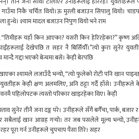
नन्। तीनै जना साथी टोलाएर उनीहरूलाई हेरिरहे। युवतीहरूले प
 त गाउँमा निकै चर्चित थियो।ऊ मुरली बजाउन सिपालु थियो। चाडपर
ला हुन्थे। श्याम मादल बजाउन निपुण थियो भने राम
सोधी, “तिमीहरू यहाँ किन आएका? यसरी किन हेरिरहेका?” कृष्ण अल
ईंहरूलाई देखेपछि त सहर नै बिर्सियौँ।”त्यो कुरा सुनेर युवतीह
मान्दै गद्दा भएको बेन्चमा बसे। केही बेरपछि
का श्यामले लजाउँदै भन्यो, “त्यो फुलेको रोटी पनि खान पाइन्
युवतीहरू केही क्षण अलमलिए, अनि ठट्टा गर्दै हाँसे। उनीहरूले 
ीवनमै पहिलोपटक त्यस्तो परिकार खाइरहेका थिए। केही
स्ताव सुनेर तीनै जना दङ्ग परे। उनीहरूले सँगै बगैँचा, पार्क, बजा
ेर सबैलाई खान आग्रह गर्‍यो। तर जब पसलेले मूल्य भन्यो, उनी
तर रहर पूरा गर्न उनीहरूले चुपचाप पैसा तिरे। सहर