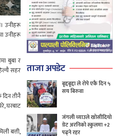
े। उनीहरू
ममा उनीहरू
मा बुबा र
ताजा अपडेट
िल्यै सहर
बृद्दबृद्दा ले रोपे एकै दिन ५
सय बिरुवा
क दिन तीनै
रे, घरबाट
जंगली च्याउले खोसीदियो
ग्रेट अरनिको स्कुलमा +2
ली बत्ती,
पढ्ने रहर