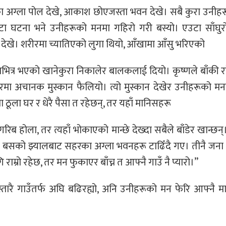
लीका अग्ला पोल देखे, आकाश छोएजस्ता भवन देखे। सबै कुरा उनीह
घटना भने उनीहरूको मनमा गहिरो गरी बस्यो। एउटा साँघुरो
ेखे। शरीरमा च्यातिएको लुगा थियो, आँखामा आँसु भरिएको
भित्र भएको खानेकुरा निकालेर बालकलाई दियो। कृष्णले बाँकी र
ा अचानक मुस्कान फैलियो। त्यो मुस्कान देखेर उनीहरूको म
 ठूला घर र धेरै पैसा त रहेछन्, तर यहाँ मानिसहरू
गरिब होला, तर त्यहाँ भोकाएको मान्छे देख्दा सबैले बाँडेर खान्छन्
ढे। बसको झ्यालबाट सहरका अग्ला भवनहरू टाढिँदै गए। तीनै जना
ि राम्रो रहेछ, तर मन फुकाएर बाँच्न त आफ्नै गाउँ नै प्यारो।”
िस्तारै गाउँतर्फ अघि बढिरह्यो, अनि उनीहरूको मन फेरि आफ्नै म