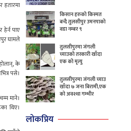
 र हतारमा
किसान हरुको किस्मत
बन्दै तुलसीपुर उमनपाको
वडा नम्बर ९
 हेर्न पाए
ापुर घामले
तुलसीपुरमा जंगली
च्याउको तरकारी खाँदा
एक को मृत्यु
होलान्, के
भित्र पसे।
तुलसीपुरमा जंगली च्याउ
खाँदा ७ जना बिरामी,एक
को अवश्था गम्भीर
चम्म माने।
हेका थिए।
लोकप्रिय