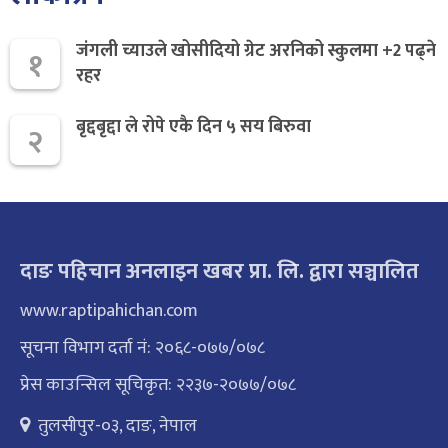
जंगली च्याउले खोसीदियो ग्रेट अरनिको स्कुलमा +2 पढ्ने
१
रहर
बृद्दबृद्दा ले रोपे एकै दिन ५ सय बिरुवा
२
दाङ पहिचान अनलाइन खबर प्रा. लि. द्वारा सञ्चालित
www.raptipahichan.com
सूचना विभाग दर्ता नं: २०६८-०७७/०७८
प्रेस काउन्सिल सूचिकृत: २२३७-२०७७/०७८
तुलसीपुर-०३, दाङ, नेपाल