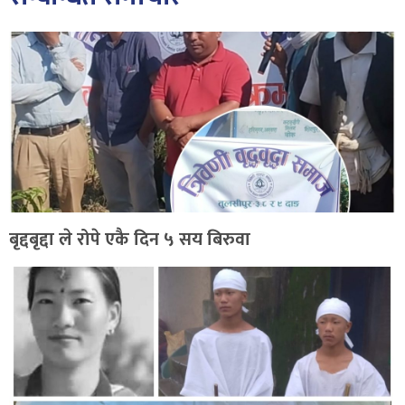
बृद्दबृद्दा ले रोपे एकै दिन ५ सय बिरुवा