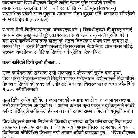
पाठशालाका विद्यार्थीहरूले बिहानै शान्ति उद्यान पुगेर त्यहाँको रमणीय
वातावरणको अवलोकन गरे । उनीहरूको सिर्जनाको मुख्य विषयवस्तु
उद्यानभित्र रहेको शान्त मुद्रामा ध्यानमग्न गौतम बुद्धको मूर्ति, कलकल बगिरहेको
मनमोहक झरना (वाटरफल)
र साना मिनी-चिड़ियाखानाका जनावरहरू बने । विद्यार्थीहरूले ती दृश्यहरूलाई
क्यानभासमा हुबहु उतार्न पूरै एकाग्रताका साथ रङ्ग र ब्रसको प्रयोग गरे ।
यस प्रयोगात्मक कलात्मक यात्राको नेतृत्व चित्रकार पोषण राज बस्याल ले
गरेका थिए । उनले विद्यार्थीहरूलाई चित्रकलाको सैद्धान्तिक ज्ञान मात्र नदिई,
प्रत्यक्ष अवलोकन र मौलिक सिर्जना गर्न प्रेरित गरेका थिए ।
कला खरिदले दियो ठूलो हौसला
…
उक्त कार्यक्रमको सबैभन्दा ठूलो सफलता र प्रेरणाको स्रोत बन्न पुग्यो,
विद्यार्थीका चित्रकलाहरूको बिक्री आर्थिक प्रोत्साहन: दर्शकहरूले विद्यार्थीको
मेहनत र सिर्जनाको कदर गर्दै उनीहरूले बनाएका चित्रकलाहरू ५०० रुपैयाँदेखि
१,००० रुपैयाँसम्मको
मूल्य तिरेर खरिद गरिदिए । कलाकारको सम्मान: यसले साना कलाकारहरूमा
ठूलो आत्मविश्वास जगाएको छ । आफ्नो कलाले मूल्य पाउनु र दर्शकहरूले सोधेरै
खरिद गरिदिनुले उनीहरूलाई कलाकारको रूपमा सम्मान मिलेको अनुभूति भयो।
विद्यार्थीहरूले आफ्नो सिर्जनाले किताबी ज्ञानभन्दा बाहिर पनि व्यावहारिक महत्व
राख्छ भन्ने बुझ्ने अवसर पाए । शिक्षामा नयाँ आयाम चित्रकार बस्यालले यस
किसिमको गतिविधिले शिक्षामा नयाँ आयाम थपेको बताएका हुन । “विद्यार्थीहरूले