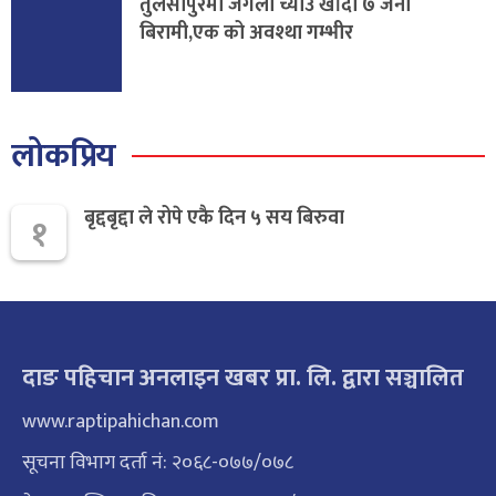
तुलसीपुरमा जंगली च्याउ खाँदा ७ जना
बिरामी,एक को अवश्था गम्भीर
लोकप्रिय
बृद्दबृद्दा ले रोपे एकै दिन ५ सय बिरुवा
१
दाङ पहिचान अनलाइन खबर प्रा. लि. द्वारा सञ्चालित
www.raptipahichan.com
सूचना विभाग दर्ता नं: २०६८-०७७/०७८