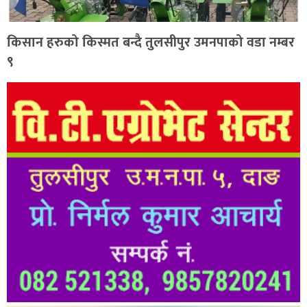
किसान हरुको किस्मत बन्दै तुलसीपुर उमनपाको वडा नम्बर
९