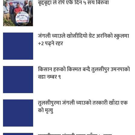
बृद्दबृद्दा ले रोपे एकै दिन ५ सय बिरुवा
जंगली च्याउले खोसीदियो ग्रेट अरनिको स्कुलमा
+2 पढ्ने रहर
किसान हरुको किस्मत बन्दै तुलसीपुर उमनपाको
वडा नम्बर ९
तुलसीपुरमा जंगली च्याउको तरकारी खाँदा एक
को मृत्यु