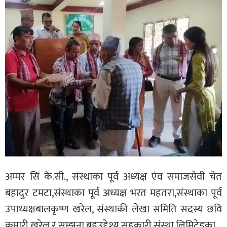
अम्मर सिं के.सी., संस्थाका पूर्व अध्यक्ष एंव समाजसेवी चेत
बहादुर टमटा,संस्थाका पूर्व अध्यक्ष भरत महतरा,संस्थाका पूर्व
उपाध्यक्षबालकृष्ण खरेल, संस्थाकी लेखा समिति सदस्य छवि
कुमारी खरेल र सम्झना बहुउद्देश्य सहकारी संस्था लिमिटेडका