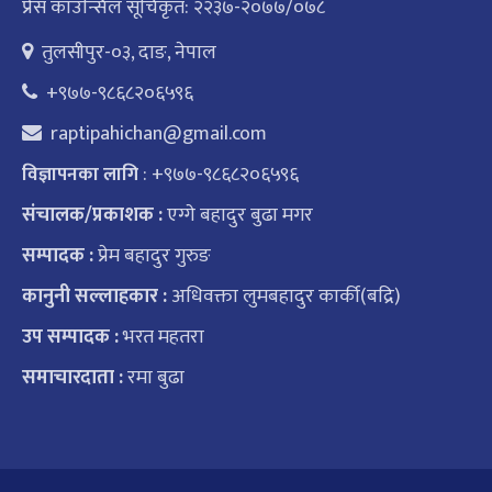
प्रेस काउन्सिल सूचिकृत: २२३७-२०७७/०७८
तुलसीपुर-०३, दाङ, नेपाल
+९७७-९८६८२०६५९६
raptipahichan@gmail.com
: +९७७-९८६८२०६५९६
विज्ञापनका लागि
संचालक/प्रकाशक :
एग्गे बहादुर बुढा मगर
सम्पादक :
प्रेम बहादुर गुरुङ
कानुनी सल्लाहकार :
अधिवक्ता लुमबहादुर कार्की(बद्रि)
उप सम्पादक :
भरत महतरा
समाचारदाता :
रमा बुढा