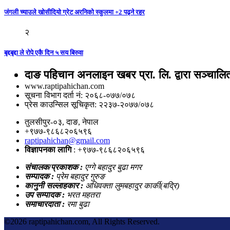
जंगली च्याउले खोसीदियो ग्रेट अरनिको स्कुलमा +2 पढ्ने रहर
२
बृद्दबृद्दा ले रोपे एकै दिन ५ सय बिरुवा
दाङ पहिचान अनलाइन खबर प्रा. लि. द्वारा सञ्चालि
www.raptipahichan.com
सूचना विभाग दर्ता नं: २०६८-०७७/०७८
प्रेस काउन्सिल सूचिकृत: २२३७-२०७७/०७८
तुलसीपुर-०३, दाङ, नेपाल
+९७७-९८६८२०६५९६
raptipahichan@gmail.com
विज्ञापनका लागि
: +९७७-९८६८२०६५९६
संचालक/प्रकाशक :
एग्गे बहादुर बुढा मगर
सम्पादक :
प्रेम बहादुर गुरुङ
कानुनी सल्लाहकार :
अधिवक्ता लुमबहादुर कार्की(बद्रि)
उप सम्पादक :
भरत महतरा
समाचारदाता :
रमा बुढा
©
2026 raptipahichan.com, All Rights Reserved.