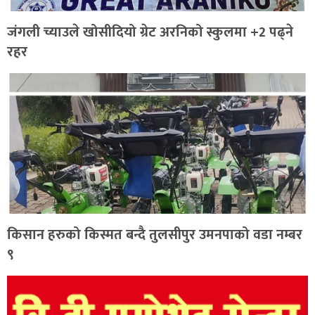
जंगली च्याउले खोसीदियो ग्रेट अरनिको स्कुलमा +2 पढ्ने
रहर
किसान हरुको किस्मत बन्दै तुलसीपुर उमनपाको वडा नम्बर
९