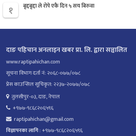
बृद्दबृद्दा ले रोपे एकै दिन ५ सय बिरुवा
१
दाङ पहिचान अनलाइन खबर प्रा. लि. द्वारा सञ्चालित
www.raptipahichan.com
सूचना विभाग दर्ता नं: २०६८-०७७/०७८
प्रेस काउन्सिल सूचिकृत: २२३७-२०७७/०७८
तुलसीपुर-०३, दाङ, नेपाल
+९७७-९८६८२०६५९६
raptipahichan@gmail.com
: +९७७-९८६८२०६५९६
विज्ञापनका लागि