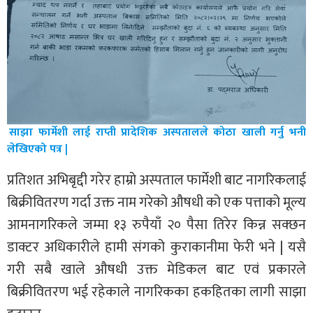
साझा फार्मेशी लाई राप्ती प्रादेशिक अस्पतालले कोठा खाली गर्नु भनी
लेखिएको पत्र |
प्रतिशत अभिबृद्दी गरेर हाम्रो अस्पताल फार्मेशी बाट नागरिकलाई
बिक्रीवितरण गर्दा उक्त नाम गरेको औषधी को एक पत्ताको मूल्य
आमनागरिकले जम्मा १३ रुपैयाँ २० पैसा तिरेर किन्न सक्छन
डाक्टर अधिकारीले हामी संगको कुराकानीमा फेरी भने | यसै
गरी सबै खाले औषधी उक्त मेडिकल बाट एवं प्रकारले
बिक्रीवितरण भई रहेकाले नागरिकका हकहितका लागी साझा