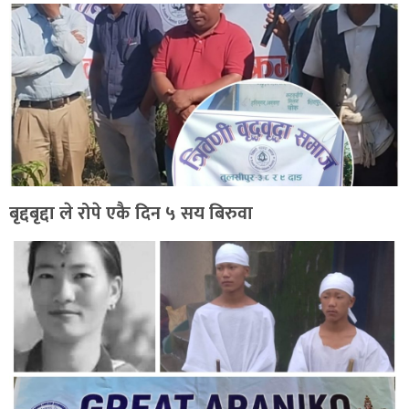
बृद्दबृद्दा ले रोपे एकै दिन ५ सय बिरुवा