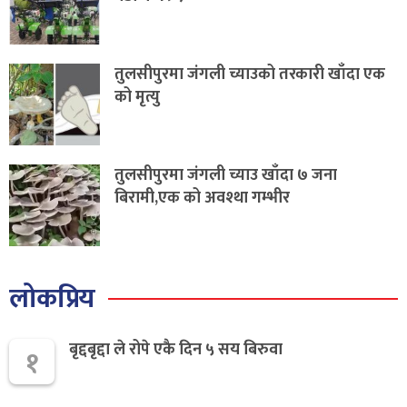
तुलसीपुरमा जंगली च्याउको तरकारी खाँदा एक
को मृत्यु
तुलसीपुरमा जंगली च्याउ खाँदा ७ जना
बिरामी,एक को अवश्था गम्भीर
लोकप्रिय
बृद्दबृद्दा ले रोपे एकै दिन ५ सय बिरुवा
१