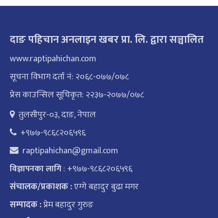
दाङ पहिचान अनलाइन खबर प्रा. लि. द्वारा सञ्चालित
www.raptipahichan.com
सूचना विभाग दर्ता नं: २०६८-०७७/०७८
प्रेस काउन्सिल सूचिकृत: २२३७-२०७७/०७८
तुलसीपुर-०३, दाङ, नेपाल
+९७७-९८६८२०६५९६
raptipahichan@gmail.com
: +९७७-९८६८२०६५९६
विज्ञापनका लागि
संचालक/प्रकाशक :
एग्गे बहादुर बुढा मगर
सम्पादक :
प्रेम बहादुर गुरुङ