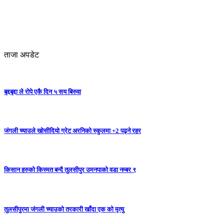
ताजा अपडेट
बृद्दबृद्दा ले रोपे एकै दिन ५ सय बिरुवा
जंगली च्याउले खोसीदियो ग्रेट अरनिको स्कुलमा +2 पढ्ने रहर
किसान हरुको किस्मत बन्दै तुलसीपुर उमनपाको वडा नम्बर ९
तुलसीपुरमा जंगली च्याउको तरकारी खाँदा एक को मृत्यु