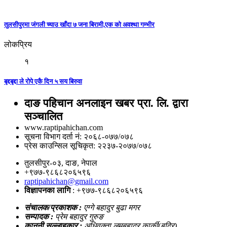
तुलसीपुरमा जंगली च्याउ खाँदा ७ जना बिरामी,एक को अवश्था गम्भीर
लोकप्रिय
१
बृद्दबृद्दा ले रोपे एकै दिन ५ सय बिरुवा
दाङ पहिचान अनलाइन खबर प्रा. लि. द्वारा
सञ्चालित
www.raptipahichan.com
सूचना विभाग दर्ता नं: २०६८-०७७/०७८
प्रेस काउन्सिल सूचिकृत: २२३७-२०७७/०७८
तुलसीपुर-०३, दाङ, नेपाल
+९७७-९८६८२०६५९६
raptipahichan@gmail.com
विज्ञापनका लागि
: +९७७-९८६८२०६५९६
संचालक/प्रकाशक :
एग्गे बहादुर बुढा मगर
सम्पादक :
प्रेम बहादुर गुरुङ
कानुनी सल्लाहकार :
अधिवक्ता लुमबहादुर कार्की(बद्रि)