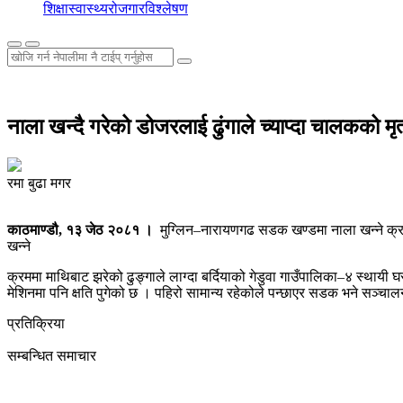
शिक्षा
स्वास्थ्य
रोजगार
विश्लेषण
नाला खन्दै गरेको डोजरलाई ढुंगाले च्याप्दा चालकको मृत्
रमा बुढा मगर
काठमाण्डौ, १३ जेठ २०८१ ।
मुग्लिन–नारायणगढ सडक खण्डमा नाला खन्ने क्र
खन्ने
क्रममा माथिबाट झरेको ढुङ्गाले लाग्दा बर्दियाको गेडुवा गाउँपालिका–४ स्थाय
मेशिनमा पनि क्षति पुगेको छ । पहिरो सामान्य रहेकोले पन्छाएर सडक भने सञ
प्रतिक्रिया
सम्बन्धित समाचार