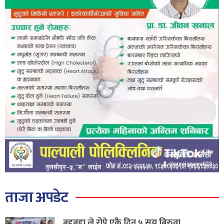
ताजा अपडेट
बृद्दबृद्दा ले रोपे एकै दिन ५ सय बिरुवा