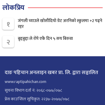
लोकप्रिय
जंगली च्याउले खोसीदियो ग्रेट अरनिको स्कुलमा +2 पढ्ने
१
रहर
बृद्दबृद्दा ले रोपे एकै दिन ५ सय बिरुवा
२
दाङ पहिचान अनलाइन खबर प्रा. लि. द्वारा सञ्चालित
www.raptipahichan.com
सूचना विभाग दर्ता नं: २०६८-०७७/०७८
प्रेस काउन्सिल सूचिकृत: २२३७-२०७७/०७८