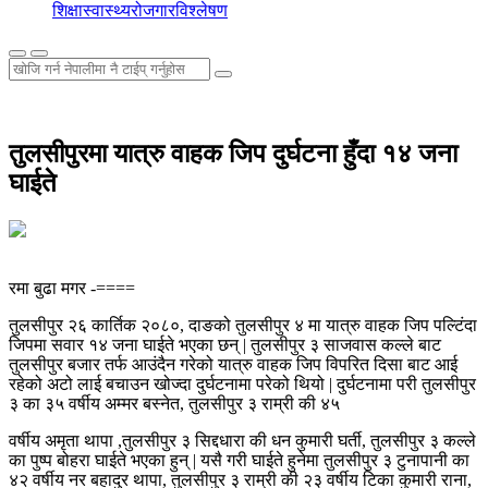
शिक्षा
स्वास्थ्य
रोजगार
विश्लेषण
तुलसीपुरमा यात्रु वाहक जिप दुर्घटना हुँदा १४ जना
घाईते
रमा बुढा मगर -====
तुलसीपुर २६ कार्तिक २०८०, दाङको तुलसीपुर ४ मा यात्रु वाहक जिप पल्टिंदा
जिपमा सवार १४ जना घाईते भएका छन् | तुलसीपुर ३ साजवास कल्ले बाट
तुलसीपुर बजार तर्फ आउंदैन गरेको यात्रु वाहक जिप विपरित दिसा बाट आई
रहेको अटो लाई बचाउन खोज्दा दुर्घटनामा परेको थियो | दुर्घटनामा परी तुलसीपुर
३ का ३५ वर्षीय अम्मर बस्नेत, तुलसीपुर ३ राम्री की ४५
वर्षीय अमृता थापा ,तुलसीपुर ३ सिद्दधारा की धन कुमारी घर्ती, तुलसीपुर ३ कल्ले
का पुष्प बोहरा घाईते भएका हुन् | यसै गरी घाईते हुनेमा तुलसीपुर ३ टुनापानी का
४२ वर्षीय नर बहादुर थापा, तुलसीपुर ३ राम्री की २३ वर्षीय टिका कुमारी राना,