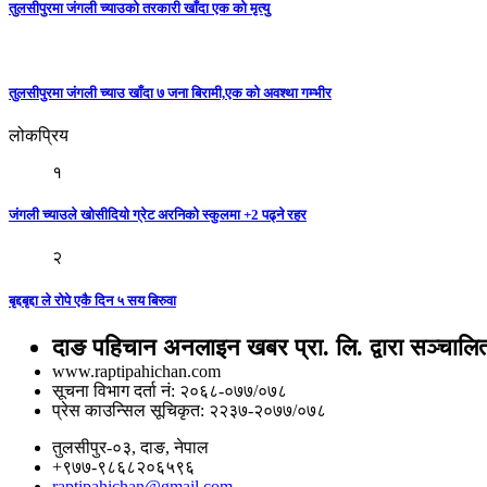
तुलसीपुरमा जंगली च्याउको तरकारी खाँदा एक को मृत्यु
तुलसीपुरमा जंगली च्याउ खाँदा ७ जना बिरामी,एक को अवश्था गम्भीर
लोकप्रिय
१
जंगली च्याउले खोसीदियो ग्रेट अरनिको स्कुलमा +2 पढ्ने रहर
२
बृद्दबृद्दा ले रोपे एकै दिन ५ सय बिरुवा
दाङ पहिचान अनलाइन खबर प्रा. लि. द्वारा सञ्चालि
www.raptipahichan.com
सूचना विभाग दर्ता नं: २०६८-०७७/०७८
प्रेस काउन्सिल सूचिकृत: २२३७-२०७७/०७८
तुलसीपुर-०३, दाङ, नेपाल
+९७७-९८६८२०६५९६
raptipahichan@gmail.com