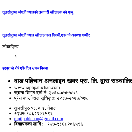
तुलसीपुरमा जंगली च्याउको तरकारी खाँदा एक को मृत्यु
तुलसीपुरमा जंगली च्याउ खाँदा ७ जना बिरामी,एक को अवश्था गम्भीर
लोकप्रिय
१
बृद्दबृद्दा ले रोपे एकै दिन ५ सय बिरुवा
दाङ पहिचान अनलाइन खबर प्रा. लि. द्वारा सञ्चालि
www.raptipahichan.com
सूचना विभाग दर्ता नं: २०६८-०७७/०७८
प्रेस काउन्सिल सूचिकृत: २२३७-२०७७/०७८
तुलसीपुर-०३, दाङ, नेपाल
+९७७-९८६८२०६५९६
raptipahichan@gmail.com
विज्ञापनका लागि
: +९७७-९८६८२०६५९६