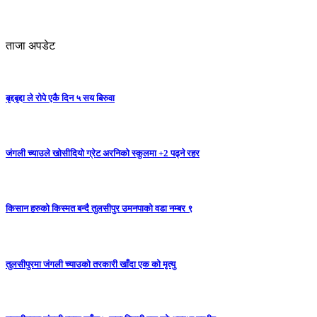
ताजा अपडेट
बृद्दबृद्दा ले रोपे एकै दिन ५ सय बिरुवा
जंगली च्याउले खोसीदियो ग्रेट अरनिको स्कुलमा +2 पढ्ने रहर
किसान हरुको किस्मत बन्दै तुलसीपुर उमनपाको वडा नम्बर ९
तुलसीपुरमा जंगली च्याउको तरकारी खाँदा एक को मृत्यु