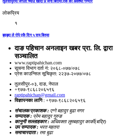
तुलसीपुरमा जंगली च्याउ खाँदा ७ जना बिरामी,एक को अवश्था गम्भीर
लोकप्रिय
१
बृद्दबृद्दा ले रोपे एकै दिन ५ सय बिरुवा
दाङ पहिचान अनलाइन खबर प्रा. लि. द्वारा
सञ्चालित
www.raptipahichan.com
सूचना विभाग दर्ता नं: २०६८-०७७/०७८
प्रेस काउन्सिल सूचिकृत: २२३७-२०७७/०७८
तुलसीपुर-०३, दाङ, नेपाल
+९७७-९८६८२०६५९६
raptipahichan@gmail.com
विज्ञापनका लागि
: +९७७-९८६८२०६५९६
संचालक/प्रकाशक :
एग्गे बहादुर बुढा मगर
सम्पादक :
प्रेम बहादुर गुरुङ
कानुनी सल्लाहकार :
अधिवक्ता लुमबहादुर कार्की(बद्रि)
उप सम्पादक :
भरत महतरा
समाचारदाता :
रमा बुढा