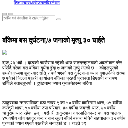
शिक्षा
स्वास्थ्य
रोजगार
विश्लेषण
बाँकेमा बस दुर्घटना,७ जनाको मृत्यु ३० घाईते
दाङ,२३ भदौ । दाङको चखौरामा रहेको थारु सङ्ग्रहालयको अवलोकन गरेर
पर्खिदै गरेका बस बाँकेमा दुर्घना हुँदा ७ जनाको मृत्यु भएको छ । कोहलपुरको
शमशेरगञ्जमा शुक्रबार राति ९ बजे भएको बस दुर्घटनामा ज्यान गुमाउनेको संख्या
७ पुगेको जिल्ला प्रहरी कार्यालय बाँकेका प्रहरी प्रवक्ता डिएसपी नारायण
डाँगीले बताउनुभयो । दुर्घटनामा ज्यान गुमाउनेहरुमा बर्दिया
ठाकुरबाबा नगरपालिका वडा नम्बर ९ का ५० वर्षीय काशिराम थारु, ५५ वर्षीया
कस्तुरी थापा, ५० वर्षीया रुपा परियार, ४० वर्षीया जयन्ती थारु, ७० वर्षीय
चानुराम थारु रहेका छन् ।यसैगरी ठाकुरबाबा नगरपालिका–८ का बस चालक
४५ वर्षीय जोग बहादुर चन्द र नाम खुल्न बाँकी बसन्त भनिने सहचालक ३५ वर्षीय
पुरुषको ज्यान गएको प्रहरीले जनाएको छ । घाइते २९