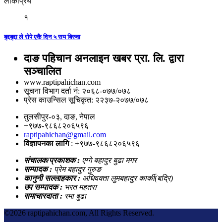
लोकप्रिय
१
बृद्दबृद्दा ले रोपे एकै दिन ५ सय बिरुवा
दाङ पहिचान अनलाइन खबर प्रा. लि. द्वारा
सञ्चालित
www.raptipahichan.com
सूचना विभाग दर्ता नं: २०६८-०७७/०७८
प्रेस काउन्सिल सूचिकृत: २२३७-२०७७/०७८
तुलसीपुर-०३, दाङ, नेपाल
+९७७-९८६८२०६५९६
raptipahichan@gmail.com
विज्ञापनका लागि
: +९७७-९८६८२०६५९६
संचालक/प्रकाशक :
एग्गे बहादुर बुढा मगर
सम्पादक :
प्रेम बहादुर गुरुङ
कानुनी सल्लाहकार :
अधिवक्ता लुमबहादुर कार्की(बद्रि)
उप सम्पादक :
भरत महतरा
समाचारदाता :
रमा बुढा
©
2026 raptipahichan.com, All Rights Reserved.