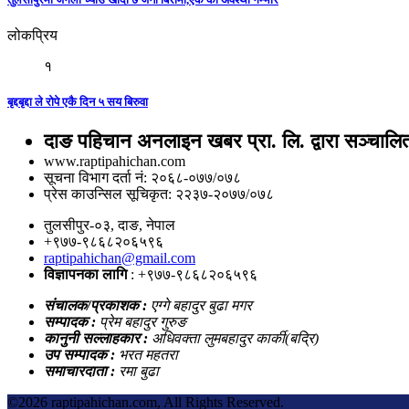
लोकप्रिय
१
बृद्दबृद्दा ले रोपे एकै दिन ५ सय बिरुवा
दाङ पहिचान अनलाइन खबर प्रा. लि. द्वारा सञ्चालि
www.raptipahichan.com
सूचना विभाग दर्ता नं: २०६८-०७७/०७८
प्रेस काउन्सिल सूचिकृत: २२३७-२०७७/०७८
तुलसीपुर-०३, दाङ, नेपाल
+९७७-९८६८२०६५९६
raptipahichan@gmail.com
विज्ञापनका लागि
: +९७७-९८६८२०६५९६
संचालक/प्रकाशक :
एग्गे बहादुर बुढा मगर
सम्पादक :
प्रेम बहादुर गुरुङ
कानुनी सल्लाहकार :
अधिवक्ता लुमबहादुर कार्की(बद्रि)
उप सम्पादक :
भरत महतरा
समाचारदाता :
रमा बुढा
©
2026 raptipahichan.com, All Rights Reserved.