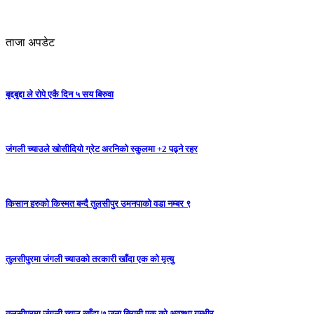
ताजा अपडेट
बृद्दबृद्दा ले रोपे एकै दिन ५ सय बिरुवा
जंगली च्याउले खोसीदियो ग्रेट अरनिको स्कुलमा +2 पढ्ने रहर
किसान हरुको किस्मत बन्दै तुलसीपुर उमनपाको वडा नम्बर ९
तुलसीपुरमा जंगली च्याउको तरकारी खाँदा एक को मृत्यु
तुलसीपुरमा जंगली च्याउ खाँदा ७ जना बिरामी,एक को अवश्था गम्भीर