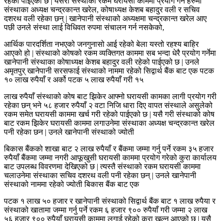
रहेको पाईएको छ | यसरी संस्थाको रकम घरायसी काममा प्रयोग गर्ने हरुमा
संस्थाका अध्यक्ष चन्द्रकान्त खरेल, कोषाध्यक्ष केशब बहादुर वली र सचिव
दशरथ वली रहेका छन् | खानेपानी संस्थाको अध्यक्षमा चन्द्रकान्त खरेल आए
पछी उनले संस्था लाई विधिवत रुपमा संचालन गर्न नसकेको,
आर्थिक पारदर्शिता नभएको जनगुनासो आई रहेको बेला यस्तो रहश्य बाहिर
आएको हो | संस्थाको कोषको रकम व्यक्तिगत काममा सब भन्दा धेरै प्रयोग गर्नेमा
खानेपानी संस्थाका कोषाध्यक्ष केशब बहादुर वली रहेको पाईएको छ | उनले
अमृतपुर् खानेपानी सरसफाई संस्थाको नाममा रहेको सिद्वार्थ बैंक बाट एक पटक
१० लाख रुपैयाँ र अर्को पटक ५ लाख रुपैयाँ गरी १५
लाख रुपैयाँ संस्थाको कोष बाट झिकेर आफ्नो घरायसी कामका लागी प्रयोग गरी
रहेका छन् भने ५८ हजार रुपैयाँ २ वटा निजि धारा दिए वापत संस्थाले असुलेको
रकम समेत घरायसी काममा खर्च गरी रहेको पाईएको छ | यसै गरी संस्थाको कोष
बाट रकम झिकेर घरायसी काममा लगाउनेमा संस्थाका अध्यक्ष चन्द्रकान्त खरेल
पनी रहेका छन | उनले खानेपानी संस्थाको ज्योती
बिकास बैंकको शाखा बाट २ लाख रुपैयाँ र बैंकमा जम्मा गर्नु पर्ने रकम ३५ हजार
रुपैयाँ बैंकमा जम्मा नगरी आफूखुसी घरायसी काममा प्रयोग गरेको कुरा कार्यालय
बाट उपलब्ध विवरणमा देखिएको छ | त्यस्तै संस्थाको रकम घरायसी काममा
चलाउनेमा संस्थाका सचिव दशरथ वली पनी रहेका छन् | उनले खानेपानी
संस्थाको नाममा रहेको ज्योती बिकास बैंक बाट एक
पटक १ लाख ५० हजार र खानेपानी संस्थाको सिद्वार्थ बैंक बाट १ लाख रुपैया र
संस्थाको खातामा जम्मा गर्नु पर्ने रकम ६ हजार ९०० रुपैयाँ गरी जम्मा २ लाख
५६ हजार ९०० रुपैयाँ घरायसी काममा लगाई रहेको कुरा खुल्न आएको छ | यसै