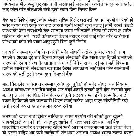
बिषयमा हामीले अमृतपुर् खानेपानी सरसफाई संस्थाका अध्यक्ष चन्द्रकान्त खरेल
लाई फोन गरेर संस्थाको यती ठुलो रकम बिना निर्णय किन
बैंक बाट झिकेर आफु, कोषाध्यक्षर सचिव मिलेर घरायसी काममा प्रयोग गरेको हो
भनेर प्रश्न गर्दा आफु हरु बाट त्यस्तो गल्ती भएको कुरा बताए | हामी हरुले छिट्टै
संस्थाको पैसा संस्थाको बैंक खातामा जम्मा गर्ने तयारी गरेका छौं खरेल ले राप्ति
पहिचान संग भने | यस्तै कोषाध्यक्ष केशब बहादुर वली लाई फोन गरेर खानेपानी
संस्थाको कोष को रकम आफूखुसी बिना कुनै निर्णय
घरायसी काममा प्रयोग किन गरेको भनेर सोधनी गर्दा आफु बाट त्यस्तो काम
भएको र अबको दुइ चार दिनमा आफुले संस्थाको बैंक खाता बाट झिकी चलाएको
संस्थाको रकम संस्थाकै खातामा जम्मा गरीदिने कुरा बताए | यता यही बिषयमा
हामीले खानेपानी संस्थाका उपाध्यक्ष केशव सापकोटा लाई फोन गरेर खानेपानी
संस्थाको यती ठुलो रकम कुन नियतले बैंक
बाट निकालेर व्यक्तिगत काममा प्रयोग हुन् पुगेको हो भनेर सोध्दा यस बिषयमा
अध्यक्ष कोषाध्यक्ष र सचिव बाहेक अरु पदाधिकारी हरुको कुनै दोष नभएको कुरा
बताए | ३ जना पदाधिकारी बाहेक अरु कुनै सदस्य र मलाई यो रकम बैंक बाट
रकम झिकिएको बारे जानकारी थिएन तपाई मार्फत थाहा पाएर खोजीनिती गर्दा
उनी हरुले २० लाख ४९ हजार ९०० रुपैया
संस्थाको खाता बाट झिकेर व्यक्तिगत रुपमा प्रयोग गरी रहेको कुरा खुल्यो
सापकोटाले अगाडी भने | अमृतपुर् खानेपानी सरसफाई संस्थामा आर्थिक
पारदर्शिता कम्जोर र शंकास्पद रहेको भन्ने आवाज जनसमाजमा उठी रहेका बेला
यो घटना बाहिर आए पछी खानेपानी संस्थामा असक्षम अध्यक्ष भएका कारण यस्तो