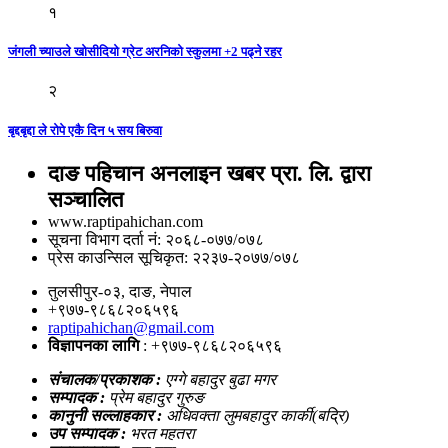
१
जंगली च्याउले खोसीदियो ग्रेट अरनिको स्कुलमा +2 पढ्ने रहर
२
बृद्दबृद्दा ले रोपे एकै दिन ५ सय बिरुवा
दाङ पहिचान अनलाइन खबर प्रा. लि. द्वारा
सञ्चालित
www.raptipahichan.com
सूचना विभाग दर्ता नं: २०६८-०७७/०७८
प्रेस काउन्सिल सूचिकृत: २२३७-२०७७/०७८
तुलसीपुर-०३, दाङ, नेपाल
+९७७-९८६८२०६५९६
raptipahichan@gmail.com
विज्ञापनका लागि
: +९७७-९८६८२०६५९६
संचालक/प्रकाशक :
एग्गे बहादुर बुढा मगर
सम्पादक :
प्रेम बहादुर गुरुङ
कानुनी सल्लाहकार :
अधिवक्ता लुमबहादुर कार्की(बद्रि)
उप सम्पादक :
भरत महतरा