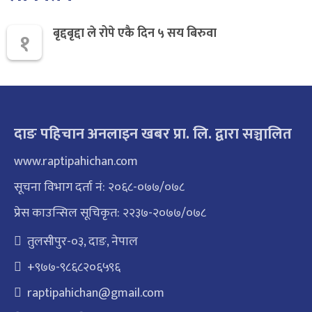
बृद्दबृद्दा ले रोपे एकै दिन ५ सय बिरुवा
१
दाङ पहिचान अनलाइन खबर प्रा. लि. द्वारा सञ्चालित
www.raptipahichan.com
सूचना विभाग दर्ता नं: २०६८-०७७/०७८
प्रेस काउन्सिल सूचिकृत: २२३७-२०७७/०७८
तुलसीपुर-०३, दाङ, नेपाल
+९७७-९८६८२०६५९६
raptipahichan@gmail.com