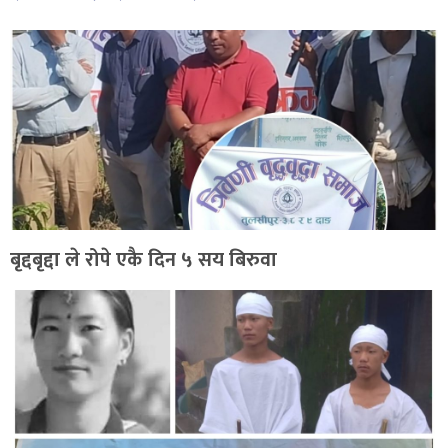
बृद्दबृद्दा ले रोपे एकै दिन ५ सय बिरुवा