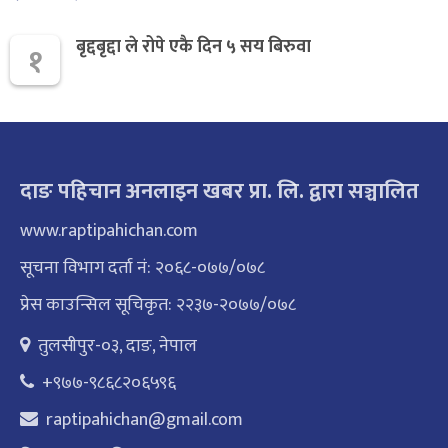
बृद्दबृद्दा ले रोपे एकै दिन ५ सय बिरुवा
१
दाङ पहिचान अनलाइन खबर प्रा. लि. द्वारा सञ्चालित
www.raptipahichan.com
सूचना विभाग दर्ता नं: २०६८-०७७/०७८
प्रेस काउन्सिल सूचिकृत: २२३७-२०७७/०७८
तुलसीपुर-०३, दाङ, नेपाल
+९७७-९८६८२०६५९६
raptipahichan@gmail.com