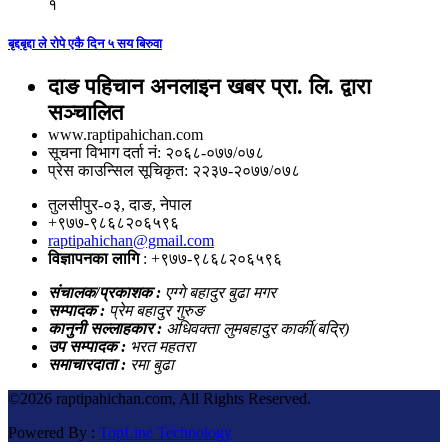
१
बृद्दबृद्दा ले रोपे एकै दिन ५ सय बिरुवा
दाङ पहिचान अनलाइन खबर प्रा. लि. द्वारा
सञ्चालित
www.raptipahichan.com
सूचना विभाग दर्ता नं: २०६८-०७७/०७८
प्रेस काउन्सिल सूचिकृत: २२३७-२०७७/०७८
तुलसीपुर-०३, दाङ, नेपाल
+९७७-९८६८२०६५९६
raptipahichan@gmail.com
विज्ञापनका लागि
: +९७७-९८६८२०६५९६
संचालक/प्रकाशक :
एग्गे बहादुर बुढा मगर
सम्पादक :
प्रेम बहादुर गुरुङ
कानुनी सल्लाहकार :
अधिवक्ता लुमबहादुर कार्की(बद्रि)
उप सम्पादक :
भरत महतरा
समाचारदाता :
रमा बुढा
©
2026 raptipahichan.com, All Rights Reserved.
Powered By :
TopLine Technology