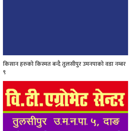
किसान हरुको किस्मत बन्दै तुलसीपुर उमनपाको वडा नम्बर
९