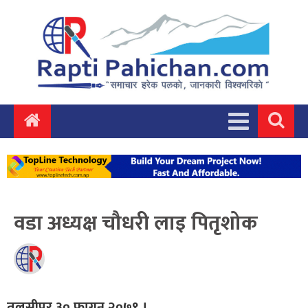
वडा अध्यक्ष चौधरी लाइ पितृशोक
तुलसीपुर,३० फागुन २०७९ ।