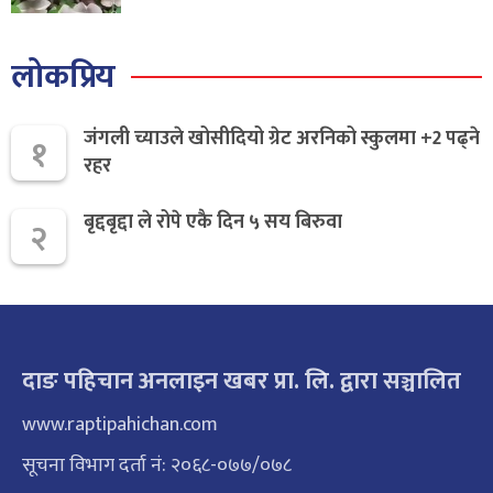
लोकप्रिय
जंगली च्याउले खोसीदियो ग्रेट अरनिको स्कुलमा +2 पढ्ने
१
रहर
बृद्दबृद्दा ले रोपे एकै दिन ५ सय बिरुवा
२
दाङ पहिचान अनलाइन खबर प्रा. लि. द्वारा सञ्चालित
www.raptipahichan.com
सूचना विभाग दर्ता नं: २०६८-०७७/०७८