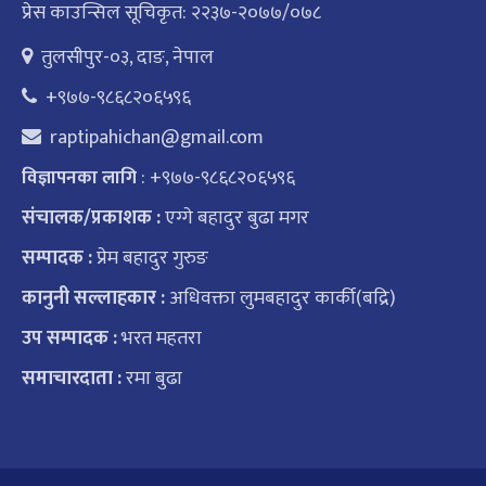
प्रेस काउन्सिल सूचिकृत: २२३७-२०७७/०७८
तुलसीपुर-०३, दाङ, नेपाल
+९७७-९८६८२०६५९६
raptipahichan@gmail.com
: +९७७-९८६८२०६५९६
विज्ञापनका लागि
संचालक/प्रकाशक :
एग्गे बहादुर बुढा मगर
सम्पादक :
प्रेम बहादुर गुरुङ
कानुनी सल्लाहकार :
अधिवक्ता लुमबहादुर कार्की(बद्रि)
उप सम्पादक :
भरत महतरा
समाचारदाता :
रमा बुढा