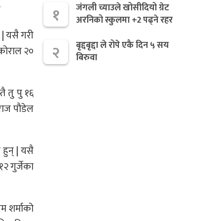
जंगली च्याउले खोसीदियो ग्रेट
ो
१
अरनिको स्कुलमा +2 पढ्ने रहर
| यसै गरी
बृद्दबृद्दा ले रोपे एकै दिन ५ सय
२
श कोराल २०
बिरुवा
ै तु पु १६
राज पौडेल
हुन् | यसै
२ गुर्जेका
तम शर्माको