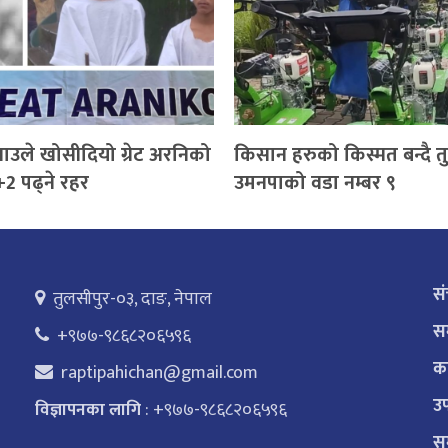
याउले खोसीदियो ग्रेट अरनिको
किसान हरुको किस्मत बन्दै त
+2 पढ्ने रहर
उमनपाको वडा नम्बर ९
स
तुलसीपुर-०३, दाङ, नेपाल
सम
+९७७-९८६८२०६५९६
का
raptipahichan@gmail.com
उप
: +९७७-९८६८२०६५९६
विज्ञापनका लागि
सम