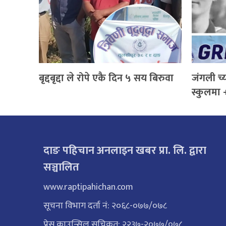
बृद्दबृद्दा ले रोपे एकै दिन ५ सय बिरुवा
जंगली च्
स्कुलमा 
दाङ पहिचान अनलाइन खबर प्रा. लि. द्वारा
सञ्चालित
www.raptipahichan.com
सूचना विभाग दर्ता नं: २०६८-०७७/०७८
प्रेस काउन्सिल सूचिकृत: २२३७-२०७७/०७८