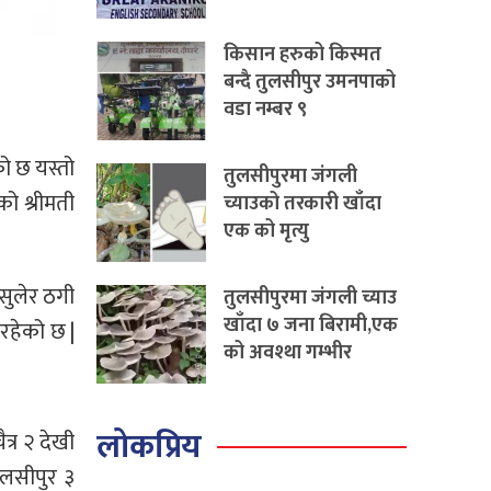
किसान हरुको किस्मत
बन्दै तुलसीपुर उमनपाको
वडा नम्बर ९
ो छ यस्तो
तुलसीपुरमा जंगली
ो श्रीमती
च्याउको तरकारी खाँदा
एक को मृत्यु
असुलेर ठगी
तुलसीपुरमा जंगली च्याउ
खाँदा ७ जना बिरामी,एक
रहेको छ |
को अवश्था गम्भीर
लोकप्रिय
्र २ देखी
ुलसीपुर ३