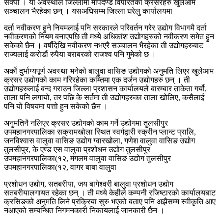
सक्यो । यो अवस्थाले जिल्लामा मापदण्ड विपरितका क्रसरहरु खुलेआम
सञ्चालन भैरहेका छन् । यसअघिसम्म जिल्ला घरेलु कार्यालयमा
दर्ता नवीकरण हुने नियमलाई पनि सरकारले परिवर्तन गरेर उद्योग विभागमै दर्ता
नवीकरणको नियम बनाएपछि ती मध्ये अधिकांश उद्योगहरुको नवीकरण समेत हुन
सकेको छैन । वर्षौदेखि नवीकरण नभएरै सञ्चालन भैरहेका ती उद्योगहरुबाट
राज्यलाई करोडौं रुपैया बराबरको राजश्व पनि गुमेको छ ।
अर्को दुर्भाग्यपूर्ण अवस्था भनेको बालुवा वासिङ उद्योगको अनुमति लिएर खुलेआम
क्रसर उद्योगको काम गरिरहेका कम्तिमा एक दर्जन उद्योगहरु छन् । ती
उद्योगहरुलाई बन्द गराउन जिल्ला प्रशासन कार्यालयले बारम्बार ताकेता गर्यो,
ताला पनि लगायो, तर पछि के सर्तमा ती उद्योगहरुका ताला खोलिए, कसैलाई
पनि यो विषयमा पत्तो हुन सकेको छैन ।
अनुमतिनै नलिएर क्रसर उद्योगको काम गर्ने उद्योगमा तुलसीपुर
उपमहानगरपालिका सक्रामखोला स्थित स्वर्गद्वारी स्क्रीन प्लान्ट प्रालि,
जनविश्वास वालुवा वासिङ उद्योग ग्वारखोला, गणेश वालुवा वासिङ उद्योग
तुलसीपुर, के एण्ड एस वालुवा प्रशोधन उद्योग तुलसीपुर
उपमहानगरपालिका(१२, मंगलम वालुवा वासिङ उद्योग तुलसीपुर
उपमहानगरपालिका(१२, वागर बाबा वालुवा
प्रशोधन उद्योग, सतबरीया, जय बागेश्वरी बालुवा प्रशोधन उद्योग
सतबरीयालगायत रहेका छन् । ती मध्ये केहीले कम्पनी रजिष्टारको कार्यालयबाट
क्रसिङको अनुमति लिने प्रक्रिया सुरु भएको बताए पनि अझैसम्म स्वीकृति आए
नआएको सम्बन्धित निगमनकारी निकायलाई जानकारी छैन ।