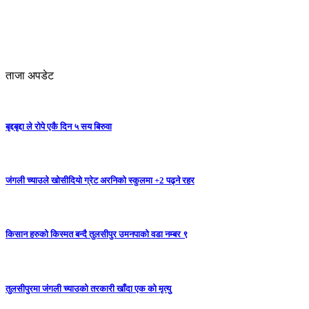
ताजा अपडेट
बृद्दबृद्दा ले रोपे एकै दिन ५ सय बिरुवा
जंगली च्याउले खोसीदियो ग्रेट अरनिको स्कुलमा +2 पढ्ने रहर
किसान हरुको किस्मत बन्दै तुलसीपुर उमनपाको वडा नम्बर ९
तुलसीपुरमा जंगली च्याउको तरकारी खाँदा एक को मृत्यु