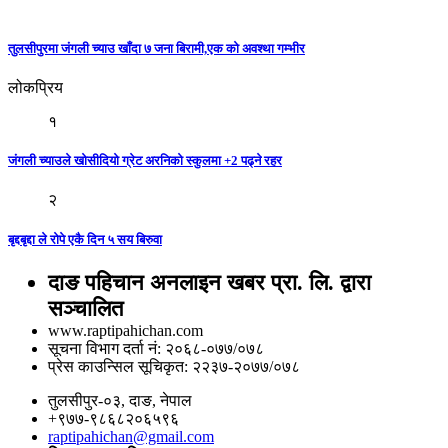
तुलसीपुरमा जंगली च्याउ खाँदा ७ जना बिरामी,एक को अवश्था गम्भीर
लोकप्रिय
१
जंगली च्याउले खोसीदियो ग्रेट अरनिको स्कुलमा +2 पढ्ने रहर
२
बृद्दबृद्दा ले रोपे एकै दिन ५ सय बिरुवा
दाङ पहिचान अनलाइन खबर प्रा. लि. द्वारा
सञ्चालित
www.raptipahichan.com
सूचना विभाग दर्ता नं: २०६८-०७७/०७८
प्रेस काउन्सिल सूचिकृत: २२३७-२०७७/०७८
तुलसीपुर-०३, दाङ, नेपाल
+९७७-९८६८२०६५९६
raptipahichan@gmail.com