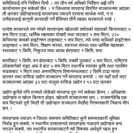
समितिलाई पनि निर्देशन दियो । तर तीन वर्ष अघिको निर्देशन अझै पनि
कार्यान्वयन हुन सकेको छैन । न जिल्लामा मापदण्ड विपरित सञ्चालनमा आएका
ती क्रसर उद्योगहरुलाई मापदण्डमा ल्याउने प्रयास सार्थक भयो, न त
उनीहरुलाई कानुनी कारवाही गर्ने हैसियत तीनै तहका सरकारले राखे ।
प्रदेश सरकारले तय गरेको मापदण्डमा खोलाको वर्षातको वहावको किनाराबाट ५
सय मिटर टाढा, धार्मिक महत्वका पोखरी तथा घाटबाट ५ सय मिटर, २२०
केभिभन्दा कमको हाइटेन्शन लाइनबाट १ सय मिटर, त्यो भन्दा माथिको हाइटेन्शन
लाइनबाट ५ सय मिटर, शिक्षण संस्था, स्वास्थ्य संस्था तथा धार्मिक महत्वका
स्थलबाट १ किमि, निकुञ्ज तथा आरक्ष क्षेत्रबाट १ किमि, घना
बस्तीबाट १ किमि, वन क्षेत्रबाट १ किमि, पक्की पुलबाट ५ सय मिटर, राष्ट्रिय
लोकमार्गको राइट अफ वे बाट ५ सय मिटर स्थानीय स्तरका कृषि तथा ग्रामिण
सडकबाट १ मिटर तथा अन्तर्राष्ट्रिय विमानस्थलबाट २ किमि टाढा मात्र
क्रसर तथा वासिङ उद्योग सञ्चालन गर्ने मापदण्ड बनायो । तर यहाँ दर्ता भएर
सञ्चालनमा आएका ३२ वटा वालुवा वासिङ उद्योग र १२ वटा क्रसर
उद्योग कुनैले पनि राज्यले तोकेको मापदण्ड पुरा गर्न सकेका छैनन् । अधिकांश
उद्योगहरु त खोला किनारा होइन, खोलामै सञ्चालनमा छन् । राजमार्गदेखि एक
सय मिटरको दुरी भित्रै ती उद्योगहरु सञ्चालन भैरहँदा निगमनकारी निकाय मौन
छन् ।
मापदण्डमा ल्याउन न जिल्ला समन्वय समितिबाट कुनै समन्वयकारी भूमिका
निर्वाह हुुन सक्यो, न स्थानीय प्रशासनले मापदण्डमा नआउने उद्योगहरु बन्द
गराउन सक्यो, नत स्थानीय सरकारबाटनै त्यो विषयमा अर्थपूर्ण पहल हुन