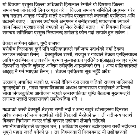
यो विषयमा प्रमुख जिल्ला अधिकारी हिरालाल रेग्मीले यो विषयमा जिल्ला
समन्वयमा जानकारी लिन आग्रह गरे । जिल्ला समन्वय समितिले अनुगमन गरेर
बन्द गराउन आग्रह गरेपछि मात्रै स्थानीय प्रशासनले कारवाही प्रक्रिया अघि
बढाउने बताए । क्रसर उद्योगको अनुगमन र उनीहरुलाई मापदण्डमा ल्याउने
काम जिल्ला प्रशासनको नभएको प्रजिअ रेग्मीले बताए । यो विषयमा जिल्ला
समन्वय समितिका प्रमुख नित्यानन्द शर्मालाई फोन गर्दा सम्पर्क हुन सकेन ।
ठेक्का लागेनन् खोला, गुम्दै राजश्व
यसैबीच जिल्लाका कुनै पनि पालिकाहरुले नदीजन्य पदार्थको नयाँ ठेक्का
लगाउन सकेका छैनन् । देउखुरीका राप्ती, राजपुर र गढवाले ठेक्का प्रक्रियाका
लागि प्रारम्भिक वातावरणीय प्रभाव मुल्याङ्कन प्रतिवेदन(आइइइ) बनाएर चुरेमा
सिफारीस गरेपनि चुरेबाट अन्तिम स्वीकृति आइसकेको छैन । अन्य पालिकाहरुले
आइइइ नै गर्न भ्याएका छैनन् । ‘ठेक्का प्रक्रिया सुरु नहुँदै अबैध
उत्खनन् अचाक्लि भएको छ, यसले दैनिक दस लाख जतिको राजश्व पालिकाले
गुमाइरहेको छ’, गढवा गाउपालिकाका अध्यक्ष यमनारायण पाख्रेलले अघिल्लो
साता जंगलकुटिमा आयोजना भएको अन्तरपालिका घुम्ति बैठकमा मुख्यमन्त्री
लगायत प्रहरी प्रशासनको उपस्थितिमा भने ।
गढवाको जस्तै देउखुरी क्षेत्रमा राप्ती नदी र अन्य खहरे खोलाहरुमा दिनरात
अवैध रुपमा नदीजन्य पदार्थको चोरी निकासी भैरहेको छ । ती नदीजन्य पदार्थ
विकास निर्माणमा नभएर सोझै क्रसर उद्योगमा लैजाने गरीएको
स्थानीयबासीहरुले बताएका छन् । अधिकांश क्रसर उद्योगहरुमा यस्तै नदीजन्य
थुप्रो पहाड जस्तै बनेको छ । तर निगमनकारी निकायबाट यी उद्योगहरुको