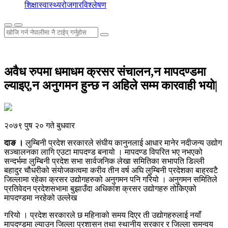
शिक्षा
स्वास्थ्य
रोजगार
विश्लेषण
अवैध रुपमा धमाधम क्रसर संचालन,न मापदण्डमा
ल्याइए,न अनुगमन हुन्छ न अहिले सम्म कारवाही भयो|
२०७९ पुष २० गते बुधवार
दाङ ।
लुम्बिनी प्रदेश सरकारले संघीय कानुनलाई आधार मानेर नदीजन्य उद्योग
सञ्चालनका लागि एउटा मापदण्ड बनायो । मापदण्ड विपरित भए नभएको
सन्दर्भमा लुम्बिनी प्रदेश सभा सार्वजनिक लेखा समितिका सभापति डिल्ली
बहादुर चौधरीको संयोजकत्वमा करीव तीन वर्ष अघि लुम्बिनी प्रदेशका बाह्रवटै
जिल्लामा रहेका क्रसर उद्योगहरुको अनुगमन पनि गरियो । अनुगमन समितिले
प्रतिवेदन प्रदेशसभामा बुझाउँदा अधिकांश क्रसर उद्योगहरु तोकिएको
मापदण्डमा नरहेको उल्लेख
गरियो । प्रदेश सरकारले छ महिनाको समय दिएर ती उद्योगहरुलाई नयाँ
मापदण्डमा ल्याउन जिल्ला प्रशासन तथा स्थानीय सरकार र जिल्ला समन्वय