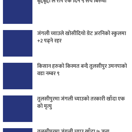
बृद्दबृद्दा ले रोपे एकै दिन ५ सय बिरुवा
जंगली च्याउले खोसीदियो ग्रेट अरनिको स्कुलमा
+2 पढ्ने रहर
किसान हरुको किस्मत बन्दै तुलसीपुर उमनपाको
वडा नम्बर ९
तुलसीपुरमा जंगली च्याउको तरकारी खाँदा एक
को मृत्यु
तुलसीपुरमा जंगली च्याउ खाँदा ७ जना