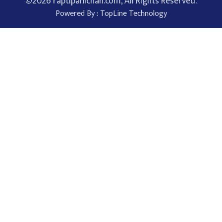
©
2026 raptipahichan.com, All Rights Reserved.
Powered By :
TopLine Technology