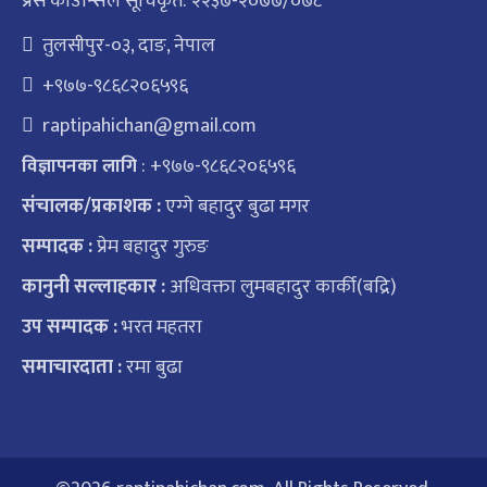
प्रेस काउन्सिल सूचिकृत: २२३७-२०७७/०७८
तुलसीपुर-०३, दाङ, नेपाल
+९७७-९८६८२०६५९६
raptipahichan@gmail.com
: +९७७-९८६८२०६५९६
विज्ञापनका लागि
संचालक/प्रकाशक :
एग्गे बहादुर बुढा मगर
सम्पादक :
प्रेम बहादुर गुरुङ
कानुनी सल्लाहकार :
अधिवक्ता लुमबहादुर कार्की(बद्रि)
उप सम्पादक :
भरत महतरा
समाचारदाता :
रमा बुढा