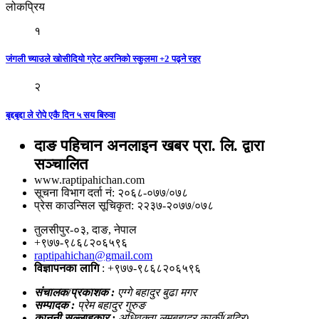
लोकप्रिय
१
जंगली च्याउले खोसीदियो ग्रेट अरनिको स्कुलमा +2 पढ्ने रहर
२
बृद्दबृद्दा ले रोपे एकै दिन ५ सय बिरुवा
दाङ पहिचान अनलाइन खबर प्रा. लि. द्वारा
सञ्चालित
www.raptipahichan.com
सूचना विभाग दर्ता नं: २०६८-०७७/०७८
प्रेस काउन्सिल सूचिकृत: २२३७-२०७७/०७८
तुलसीपुर-०३, दाङ, नेपाल
+९७७-९८६८२०६५९६
raptipahichan@gmail.com
विज्ञापनका लागि
: +९७७-९८६८२०६५९६
संचालक/प्रकाशक :
एग्गे बहादुर बुढा मगर
सम्पादक :
प्रेम बहादुर गुरुङ
कानुनी सल्लाहकार :
अधिवक्ता लुमबहादुर कार्की(बद्रि)