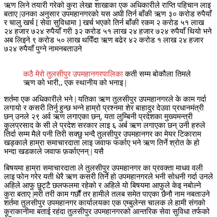
ऋण लिने तयारी गरेको कुरा लेखा शाखाका एक अधिकारीले राप्ति पहिचान लाइ
बताए |उनका अनुसार उपमहानगरको यस अघी तिर्न बाँकी ऋण ३० करोड रुपैयाँ
र चालु खर्च [ सेवा सुविधामा ] खर्च भएको तिर्न बाँकी रकम २ करोड ५१ लाख
२४ हजार ७२४ रुपैयाँ गरी ३२ करोड ५१ लाख २४ हजार ७२४ रुपैयाँ थियो भने
अब लिइने ९ करोड ५० लाख थपिँदा ऋण बढेर ४२ करोड १ लाख २४ हजार
७२४ रुपैयाँ पुग्ने नामनबताउने
कठै मेरो तुलसीपुर उपमहानगरपालिका
कती सम्म बोकौला तिमले
ऋण को भारी,, एक स्थानीय को भनाइ |
शर्तमा एक अधिकारीले भने | यतिका ऋण तुलसीपुर उपमहानगरले के काम गर्दा
लगायो र कसरी तिर्नु हुन्छ भन्ने हाम्रो प्रश्नमा शेर बाहादुर देउवा प्रधानमंत्री
छन् उनले २९ अर्व ऋण लगाएका छन्, यता लुम्बिनी प्रदेशका मुख्यमन्त्री
कुलप्रसाद के सी ले प्रदेश सरकार लाइ ६ अर्ब ऋण लगाएका छन् उनी हरुले
तिर्दा सम्म मैले पनी तिरी सक्छु भन्दै तुलसीपुर उपमहानगर का मेयर टिकाराम
खड्काले हाम्रा समाचारदाता लाइ जवाफ फर्काए भने ऋण तिर्ने श्रोत के हो
भन्दा खडकाले जवाफ फ़र्काएनन् | यसै
बिषयमा हाम्रा समाचारदाता ले तुलसीपुर उपमहानगर का प्रवक्ता माधव वली
लाइ फोन गरेर यती धेरै ऋण कसरी तिर्ने हो उपमहानगरले भनी सोधनी गर्दा उनले
अहिले आफु छुट्टै छलफलमा रहेको र अहिले यो बिषयमा आफुले केइ नबोल्ने
कुरा बताए |मरी तरी काम गर्छौं तर हामीले तलब समेत पाएका छैनौ नाम नबताउने
शर्तमा तुलसीपुर उपमहानगर कार्यालयका एक एम्बुलेन्स चालक ले हामी संगको
कुराकानीमा बताई रहंदा तुलसीपुर उपमहानगरको आन्तरिक सेवा सुविधा तर्फको