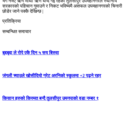
भंग नभए ऋण माथी ऋण थप्दै गइ रहेको तुलसीपुर उपमहानगरले स्थानीय
सरकारको पहिचान गुमाउने र निकट भविष्यमै असफल उपमहानगरको चिनारी
छोडेर जाने पक्कै देखिन्छ |
प्रतिक्रिया
सम्बन्धित समाचार
बृद्दबृद्दा ले रोपे एकै दिन ५ सय बिरुवा
जंगली च्याउले खोसीदियो ग्रेट अरनिको स्कुलमा +2 पढ्ने रहर
किसान हरुको किस्मत बन्दै तुलसीपुर उमनपाको वडा नम्बर ९