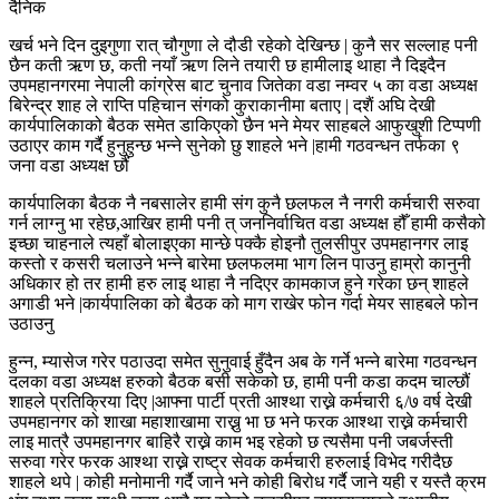
दैनिक
खर्च भने दिन दुइगुणा रात् चौगुणा ले दौडी रहेको देखिन्छ | कुनै सर सल्लाह पनी
छैन कती ऋण छ, कती नयाँ ऋण लिने तयारी छ हामीलाइ थाहा नै दिइदैन
उपमहानगरमा नेपाली कांग्रेस बाट चुनाव जितेका वडा नम्वर ५ का वडा अध्यक्ष
बिरेन्द्र शाह ले राप्ति पहिचान संगको कुराकानीमा बताए | दशैं अघि देखी
कार्यपालिकाको बैठक समेत डाकिएको छैन भने मेयर साहबले आफुखुशी टिप्पणी
उठाएर काम गर्दै हुनुहुन्छ भन्ने सुनेको छु शाहले भने |हामी गठवन्धन तर्फका ९
जना वडा अध्यक्ष छौं
कार्यपालिका बैठक नै नबसालेर हामी संग कुनै छलफल नै नगरी कर्मचारी सरुवा
गर्न लाग्नु भा रहेछ,आखिर हामी पनी त् जननिर्वाचित वडा अध्यक्ष हौँ हामी कसैको
इच्छा चाहनाले त्यहाँ बोलाइएका मान्छे पक्कै होइनौ तुलसीपुर उपमहानगर लाइ
कस्तो र कसरी चलाउने भन्ने बारेमा छलफलमा भाग लिन पाउनु हाम्रो कानुनी
अधिकार हो तर हामी हरु लाइ थाहा नै नदिएर कामकाज हुने गरेका छन् शाहले
अगाडी भने |कार्यपालिका को बैठक को माग राखेर फोन गर्दा मेयर साहबले फोन
उठाउनु
हुन्न, म्यासेज गरेर पठाउदा समेत सुनुवाई हुँदैन अब के गर्ने भन्ने बारेमा गठवन्धन
दलका वडा अध्यक्ष हरुको बैठक बसी सकेको छ, हामी पनी कडा कदम चाल्छौं
शाहले प्रतिक्रिया दिए |आफ्ना पार्टी प्रती आश्था राख्ने कर्मचारी ६/७ वर्ष देखी
उपमहानगर को शाखा महाशाखामा राख्नु भा छ भने फरक आश्था राख्ने कर्मचारी
लाइ मात्रै उपमहानगर बाहिरै राख्ने काम भइ रहेको छ त्यसैमा पनी जबर्जस्ती
सरुवा गरेर फरक आश्था राख्ने राष्ट्र सेवक कर्मचारी हरुलाई विभेद गरीदैछ
शाहले थपे | कोही मनोमानी गर्दै जाने भने कोही बिरोध गर्दै जाने यही र यस्तै क्रम