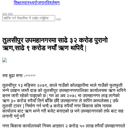
शिक्षा
स्वास्थ्य
रोजगार
विश्लेषण
तुलसीपुर उपमहानगरमा साढे ३२ करोड पुरानो
ऋण,साढे ९ करोड नयाँ ऋण थपिदै |
रमा बुढा मगर -====
तुलसीपुर १३ मङ्सिर २०७९, काले गाउँको कोलझारीमा भाले गाउँको फुतफुती
भन्ने उखान जस्तै दाङ को तुलसीपुर उपमहानगरपालिका कार्यालयमा ऋण थपिने
क्रम जारी रहेको पाइएको छ | गत आ अव २०७८ मा उपमहानगर लाइ लागेको
ऋण ३० करोड रुपैयाँ तिर्न बाँकि छँदै उपमहानगर ले सपिंग कम्पलेक्स [ उर्फ
तुलसी टावर ] निर्माण गर्न भन्दै ७ करोड रुपैयाँ नगर बिकास कोष नामक
कार्यालय बाट ऋण थप्ने गरी बजेट बनाएको छ भने उपमहानगरको तर्फ बाट सह
लगानी गर्नु पर्ने
नगर बिकास कार्यालयको नियम अनुसार २ करोड ५० लाख रुपैयाँ उपमहानगरले