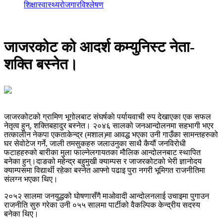
शिक्षा
स्वास्थ्य
रोजगार
विश्लेषण
जाजरकोट को आदर्श कम्युनिस्ट नेता-
शक्ति बस्नेत।
जाजरकोटको ग्रामिण भूगोलबाट संघर्षकाे पर्यायवाची रुप देखाएका एक सफल
नेतृत्व हुन्, शक्तिबहादुर बस्नेत। २०४६ सालको जनआन्दोलनमा सहभागी भएर
तत्कालीन नेकपा एकताकेन्द्र (मशाल)मा आवद्ध भएका उनी गाउँका सामन्तहरुको
घर सेवोटेज गर्ने, जाली तमसुकहरु जलाउनुका साथै कैयौं जनविरोधी
फटाहहरुको बारीका मुला फाल्नेलगायतका माैलिक आन्दोलनबाट स्थापित
बनेका हुन्।दाङको महेन्द्र बहुमुखी क्याम्पस र जाजरकोटको भेरी ज्ञानोदय
क्याम्पसमा विद्यार्थी रहेका बस्नेत आफ्नो पढाइ पुरा नगरी भूमिगत राजनीतिमा
संलग्न भएका थिए।
२०५२ सालमा जनयुद्धको घाेषणासँगै माओवादी आन्दोलनलाई उचाइमा पुगाउन
राजनीति सुरु गरेका उनी ०५५ सालमा पार्टीको वैकल्पिक केन्द्रीय सदस्य
बनेका थिए।