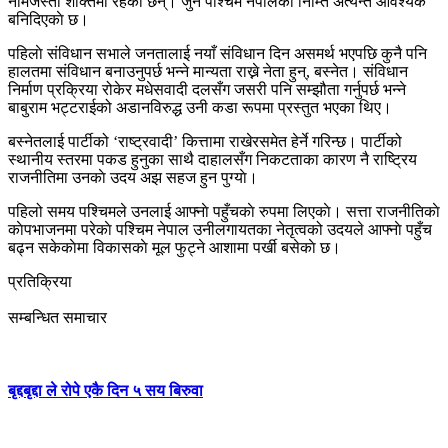
नामजस्ताे शक्तिमा रहेका छन्। जुन पश्चिम नेपालका निम्ति अत्यन्तै आवश्यक
बनिदिएकाे छ।
पहिलाे संविधान सभाले जनतालाई नयाँ संविधान दिन असमर्थ भएपछि कुनै पनि
हालतमा संविधान बनाउनुपर्छ भन्ने मान्यता राख्ने नेता हुन्, बस्नेत। संविधान
निर्माण प्रक्रिया रोकेर मधेसवादी दलसँग जसरी पनि सम्झौता गर्नुपर्छ भन्ने
बाबुराम भट्टराईको अडानविरुद्ध उनी कडा रूपमा प्रस्तुत भएका थिए।
बस्नेतलाई पार्टीको ‘राष्ट्रवादी’ कित्तामा राखेरसमेत हेर्ने गरिन्छ। पार्टीको
स्थानीय स्तरमा पकड हुनुका साथै दाहालसँग निकटताका कारण नै राष्ट्रिय
राजनीतिमा उनकाे उदय अझ सहज हुन पुग्याे।
पहिलो समय पश्चिमले उनलाई आफ्नाे पहुँचकाे रुपमा लिएकाे। सत्ता राजनीतिकाे
काेपभाजनमा परेकाे पश्चिम नेपाल उनीलगायतका नेतृत्वको उदयले आफ्नाे पहुँच
बढ्न सकेकाेमा विकासकाे मूल फुट्ने आशामा पर्खी बसेकाे छ।
प्रतिक्रिया
सम्बन्धित समाचार
बृद्दबृद्दा ले रोपे एकै दिन ५ सय बिरुवा