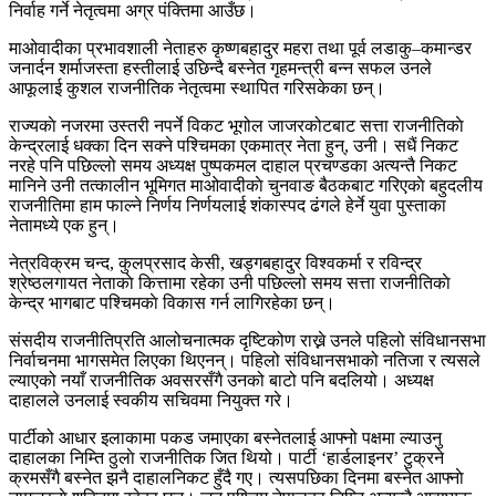
निर्वाह गर्ने नेतृत्वमा अग्र पंक्तिमा आउँछ।
माओवादीका प्रभावशाली नेताहरु कृष्णबहादुर महरा तथा पूर्व लडाकु–कमान्डर
जनार्दन शर्माजस्ता हस्तीलाई उछिन्दै बस्नेत गृहमन्त्री बन्न सफल उनले
आफूलाई कुशल राजनीतिक नेतृत्वमा स्थापित गरिसकेका छन्।
राज्यकाे नजरमा उस्तरी नपर्ने विकट भूगोल जाजरकोटबाट सत्ता राजनीतिकाे
केन्द्रलाई धक्का दिन सक्ने पश्चिमका एकमात्र नेता हुन्, उनी। सधैं निकट
नरहे पनि पछिल्लो समय अध्यक्ष पुष्पकमल दाहाल प्रचण्डका अत्यन्तै निकट
मानिने उनी तत्कालीन भूमिगत माओवादीकाे चुनवाङ बैठकबाट गरिएकाे बहुदलीय
राजनीतिमा हाम फाल्ने निर्णय निर्णयलाई शंकास्पद ढंगले हेर्ने युवा पुस्ताका
नेतामध्ये एक हुन्।
नेत्रविक्रम चन्द, कुलप्रसाद केसी, खड्गबहादुर विश्वकर्मा र रविन्द्र
श्रेष्ठलगायत नेताकाे कित्तामा रहेका उनी पछिल्लो समय सत्ता राजनीतिकाे
केन्द्र भागबाट पश्चिमकाे विकास गर्न लागिरहेका छन्।
संसदीय राजनीतिप्रति आलोचनात्मक दृष्टिकोण राख्ने उनले पहिलो संविधानसभा
निर्वाचनमा भागसमेत लिएका थिएनन्। पहिलो संविधानसभाको नतिजा र त्यसले
ल्याएको नयाँ राजनीतिक अवसरसँगै उनको बाटो पनि बदलियो। अध्यक्ष
दाहालले उनलाई स्वकीय सचिवमा नियुक्त गरे।
पार्टीको आधार इलाकामा पकड जमाएका बस्नेतलाई आफ्नो पक्षमा ल्याउनु
दाहालका निम्ति ठुलाे राजनीतिक जित थियो। पार्टी ‘हार्डलाइनर’ टुक्रने
क्रमसँगै बस्नेत झनै दाहालनिकट हुँदै गए। त्यसपछिका दिनमा बस्नेत आफ्नाे