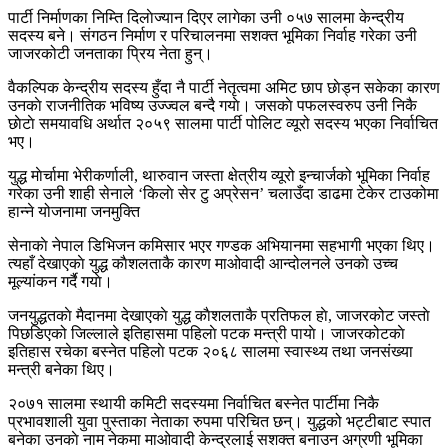
पार्टी निर्माणका निम्ति दिलाेज्यान दिएर लागेका उनी ०५७ सालमा केन्द्रीय
सदस्य बने। संगठन निर्माण र परिचालनमा सशक्त भूमिका निर्वाह गरेका उनी
जाजरकोटी जनताका प्रिय नेता हुन्।
वैकल्पिक केन्द्रीय सदस्य हुँदा नै पार्टी नेतृत्वमा अमिट छाप छाेड्न सकेका कारण
उनकाे राजनीतिक भविष्य उज्ज्वल बन्दै गयाे। जसकाे पफलस्वरुप उनी निकै
छाेटाे समयावधि अर्थात २०५९ सालमा पार्टी पोलिट व्यूरो सदस्य भएका निर्वाचित
भए।
युद्ध माेर्चामा भेरीकर्णाली, थारुवान जस्ता क्षेत्रीय व्यूरो इन्चार्जको भूमिका निर्वाह
गरेका उनी शाही सेनाले ‘किलाे सेर टु अप्रेसन’ चलाउँदा डाढमा टेकेर टाउकोमा
हान्ने योजनामा जनमुक्ति
सेनाकाे नेपाल डिभिजन कमिसार भएर गण्डक अभियानमा सहभागी भएका थिए।
त्यहाँ देखाएकाे युद्ध काैशलताकै कारण माओवादी आन्दोलनले उनकाे उच्च
मूल्यांकन गर्दै गयाे।
जनयुद्धतकाे मैदानमा देखाएकाे युद्ध काैशलताकै प्रतिफल हाे, जाजरकोट जस्ताे
पिछडिएको जिल्लाले इतिहासमा पहिलाे पटक मन्त्री पायाे। जाजरकोटकाे
इतिहास रचेका बस्नेत पहिलाे पटक २०६८ सालमा स्वास्थ्य तथा जनसंख्या
मन्त्री बनेका थिए।
२०७१ सालमा स्थायी कमिटी सदस्यमा निर्वाचित बस्नेत पार्टीमा निकै
प्रभावशाली युवा पुस्ताका नेताका रुपमा परिचित छन्। युद्धको भट्टीबाट स्पात
बनेका उनकाे नाम नेकमा माओवादी केन्द्रलाई सशक्त बनाउन अग्रणी भूमिका