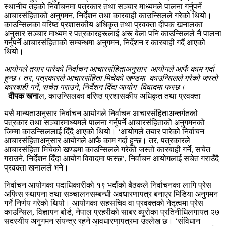
स्थानीय तहको निर्वाचनमा पत्रकार तथा सञ्चार माध्यमले पालना गर्नुपर्ने
आचारसंहिताको अनुगमन, निर्देशन तथा कारबाही काउन्सिलले गरेको थियो।
काउन्सिलका वरिष्ठ प्रशासकीय अधिकृत तथा प्रवक्ता दीपक खनालका
अनुसार सञ्चार माध्यम र पत्रकारहरूलाई अरू बेला पनि काउन्सिलले नै पालना
गर्नुपर्ने आचारसंहिताको सम्बन्धमा अनुगमन, निर्देशन र कारबाही गर्दै आएको
थियो।
आयोगले तयार पारेको निर्वाचन आचारसंहिताअनुसार आयोगले आफैं काम गर्दा
हुन्छ। तर, पत्रकारले आचारसंहिता मिचेको खण्डमा काउन्सिलले गरेको जस्तो
कारबाही गर्ने, सचेत गराउने, निर्देशन दिँदा आयोग विवादमा फस्छ।
–
दीपक खना
ल, काउन्सिलका वरिष्ठ प्रशासकीय अधिकृत तथा प्रवक्ता
यसै मान्यताअनुसार निर्वाचन आयोगले निर्वाचन आचारसंहिताअन्तर्गतको
पत्रकार तथा सञ्चारमाध्यमले पालना गर्नुपर्ने आचारसंहिताको अनुगमनको
जिम्मा काउन्सिललाई दिँदै आएको थियो। ‘आयोगले तयार पारेको निर्वाचन
आचारसंहिताअनुसार आयोगले आफैं काम गर्दा हुन्छ। तर, पत्रकारले
आचारसंहिता मिचेको खण्डमा काउन्सिलले गरेको जस्तो कारबाही गर्ने, सचेत
गराउने, निर्देशन दिँदा आयोग विवादमा फस्छ’, निर्वाचन आयोगलाई सचेत गराउँदै
प्रवक्ता खनालले भने।
निर्वाचन आयोगका पदाधिकारीको १९ भदौंको बैठकले निर्वाचनका लागि प्रेस
अफिस स्थापना तथा सञ्चालनसम्बन्धी अवधारणापत्र बनाएर मिडिया अनुगमन
गर्ने निर्णय गरेको थियो। आयोगका सहसचिव वा प्रवक्तको नेतृत्वमा प्रेस
काउन्सिल, विज्ञापन बोर्ड, नेपाल प्रहरीको साबर ब्युरोका प्रतिनीधिलगायत २७
सदस्यीय अनुगमन संयन्त्र रहने आवधारणापत्रमा उल्लेख छ। ‘संविधान