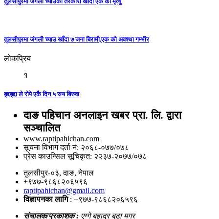
तुलसीपुरमा जंगली च्याउको तरकारी खाँदा एक को मृत्यु
तुलसीपुरमा जंगली च्याउ खाँदा ७ जना बिरामी,एक को अवश्था गम्भीर
लोकप्रिय
१
बृद्दबृद्दा ले रोपे एकै दिन ५ सय बिरुवा
दाङ पहिचान अनलाइन खबर प्रा. लि. द्वारा
सञ्चालित
www.raptipahichan.com
सूचना विभाग दर्ता नं: २०६८-०७७/०७८
प्रेस काउन्सिल सूचिकृत: २२३७-२०७७/०७८
तुलसीपुर-०३, दाङ, नेपाल
+९७७-९८६८२०६५९६
raptipahichan@gmail.com
विज्ञापनका लागि
: +९७७-९८६८२०६५९६
संचालक/प्रकाशक :
एग्गे बहादुर बुढा मगर