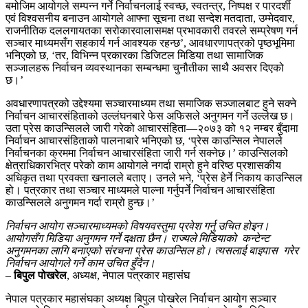
बमोजिम आयोगले सम्पन्न गर्ने निर्वाचनलाई स्वच्छ, स्वतन्त्र, निष्पक्ष र पारदर्शी
एवं विश्वसनीय बनाउन आयोगले आफ्ना सूचना तथा सन्देश मतदाता, उम्मेदवार,
राजनीतिक दललगायतका सरोकारवालासमक्ष प्रभावकारी तवरले सम्प्रेषण गर्न
सञ्चार माध्यमसँग सहकार्य गर्न आवश्यक रहन्छ’, आवधारणापत्रको पृष्ठभूमिमा
भनिएको छ, ‘तर, विभिन्न प्रकारका डिजिटल मिडिया तथा सामाजिक
सञ्जालहरू निर्वाचन व्यवस्थानका सम्बन्धमा चुनौतीका साथै अवसर दिएको
छ।’
अवधारणापत्रको उद्देश्यमा सञ्चारमाध्यम तथा समाजिक सञ्जालबाट हुने सक्ने
निर्वाचन आचारसंहिताको उल्लंघनबारे फेस अफिसले अनुगमन गर्ने उल्लेख छ।
उता प्रेस काउन्सिलले जारी गरेको आचारसंहिता—२०७३ को १२ नम्बर बुँदामा
निर्वाचन आचारसंहिताको पालनाबारे भनिएको छ, ‘प्रेस काउन्सिल नेपालले
निर्वाचनका क्रममा निर्वाचन आचारसंहिता जारी गर्न सक्नेछ।’ काउन्सिलको
क्षेत्राधिकारभित्र परेको काम आयोगले नगर्दा राम्रो हुने वरिष्ठ प्रशासकीय
अधिकृत तथा प्रवक्ता खनालले बताए। उनले भने, ‘प्रेस हेर्ने निकाय काउन्सिल
हो। पत्रकार तथा सञ्चार माध्यमले पाल्ना गर्नुपर्ने निर्वाचन आचारसंहिता
काउन्सिलले अनुगमन गर्दा राम्रो हुन्छ।’
निर्वाचन आयोग सञ्चारमाध्यमको विषयवस्तुमा प्रवेश गर्नु उचित होइन।
आयोगसँग मिडिया अनुगमन गर्ने दक्षता छैन। राज्यले मिडियाको कन्टेन्ट
अनुगमनका लागि बनाएको संरचना प्रेस काउन्सिल हो। त्यसलाई बाइपास गरेर
निर्वाचन आयोगले गर्ने काम उचित हुँदैन।
–
बिपुल पोखरेल
, अध्यक्ष, नेपाल पत्रकार महासंघ
नेपाल पत्रकार महासंघका अध्यक्ष बिपुल पोखरेल निर्वाचन आयोग सञ्चार