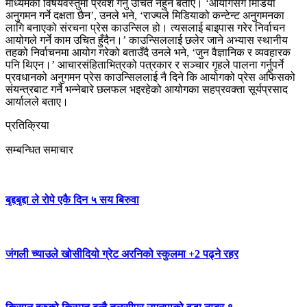
माध्यमको विषयवस्तुमा प्रवेश गर्नु उचित नहुने बताए। ‘आयोगसँग मिडिया
अनुगमन गर्ने दक्षता छैन’, उनले भने, ‘राज्यले मिडियाको कन्टेन्ट अनुगमनका
लागि बनाएको संरचना प्रेस काउन्सिल हो। त्यसलाई बाइपास गरेर निर्वाचन
आयोगले गर्ने काम उचित हुँदैन।’ काउन्सिललाई छलेर जाने अभ्यास स्थानीय
तहको निर्वाचनमा आयोग गरेको बताउँदै उनले भने, ‘जुन वैज्ञानिक र व्यवहारक
पनि थिएन।’ आचारसंहिताभित्रको पत्रकार र सञ्चार गृहले पालना गर्नुपर्ने
प्रवधानको अनुगमन प्रेस काउन्सिललाई नै दिने कि आयोगको प्रेस अफिसको
संयन्त्रबाट गर्ने भन्नेबारे छलफल भइरहेको आयोगका सहप्रवक्ता सूर्यप्रसाद
आर्यालले बताए।
प्रतिक्रिया
सम्बन्धित समाचार
बृद्दबृद्दा ले रोपे एकै दिन ५ सय बिरुवा
जंगली च्याउले खोसीदियो ग्रेट अरनिको स्कुलमा +2 पढ्ने रहर