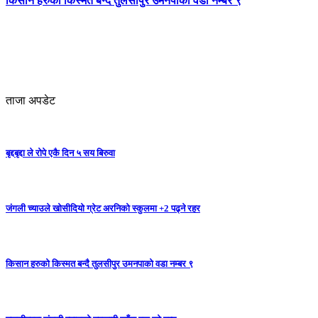
किसान हरुको किस्मत बन्दै तुलसीपुर उमनपाको वडा नम्बर ९
ताजा अपडेट
बृद्दबृद्दा ले रोपे एकै दिन ५ सय बिरुवा
जंगली च्याउले खोसीदियो ग्रेट अरनिको स्कुलमा +2 पढ्ने रहर
किसान हरुको किस्मत बन्दै तुलसीपुर उमनपाको वडा नम्बर ९