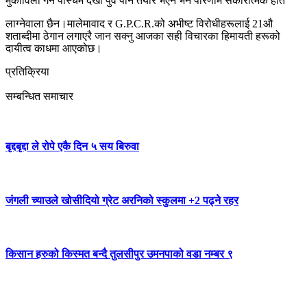
मुकाविला गर्न पस्चिम देखी पुर्व पनि तयार भएन भने परिणाम सकारात्मक हात
लाग्नेवाला छैन।मालेमावाद र G.P.C.R.को अभीष्ट विरोधीहरूलाई 21औ
शताब्दीमा ठेगान लगाएरै जान सक्नु आजका सही विचारका हिमायती हरूको
दायीत्व काधमा आएकोछ।
प्रतिक्रिया
सम्बन्धित समाचार
बृद्दबृद्दा ले रोपे एकै दिन ५ सय बिरुवा
जंगली च्याउले खोसीदियो ग्रेट अरनिको स्कुलमा +2 पढ्ने रहर
किसान हरुको किस्मत बन्दै तुलसीपुर उमनपाको वडा नम्बर ९