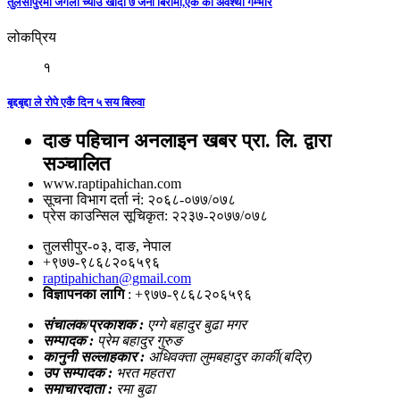
तुलसीपुरमा जंगली च्याउ खाँदा ७ जना बिरामी,एक को अवश्था गम्भीर
लोकप्रिय
१
बृद्दबृद्दा ले रोपे एकै दिन ५ सय बिरुवा
दाङ पहिचान अनलाइन खबर प्रा. लि. द्वारा
सञ्चालित
www.raptipahichan.com
सूचना विभाग दर्ता नं: २०६८-०७७/०७८
प्रेस काउन्सिल सूचिकृत: २२३७-२०७७/०७८
तुलसीपुर-०३, दाङ, नेपाल
+९७७-९८६८२०६५९६
raptipahichan@gmail.com
विज्ञापनका लागि
: +९७७-९८६८२०६५९६
संचालक/प्रकाशक :
एग्गे बहादुर बुढा मगर
सम्पादक :
प्रेम बहादुर गुरुङ
कानुनी सल्लाहकार :
अधिवक्ता लुमबहादुर कार्की(बद्रि)
उप सम्पादक :
भरत महतरा
समाचारदाता :
रमा बुढा