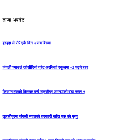
ताजा अपडेट
बृद्दबृद्दा ले रोपे एकै दिन ५ सय बिरुवा
जंगली च्याउले खोसीदियो ग्रेट अरनिको स्कुलमा +2 पढ्ने रहर
किसान हरुको किस्मत बन्दै तुलसीपुर उमनपाको वडा नम्बर ९
तुलसीपुरमा जंगली च्याउको तरकारी खाँदा एक को मृत्यु