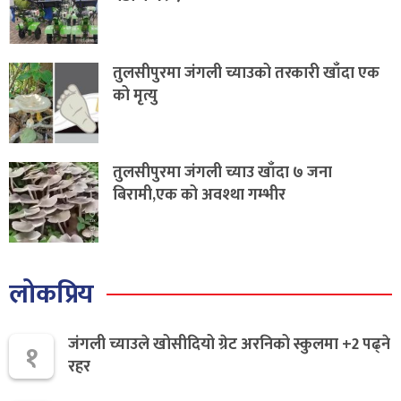
तुलसीपुरमा जंगली च्याउको तरकारी खाँदा एक
को मृत्यु
तुलसीपुरमा जंगली च्याउ खाँदा ७ जना
बिरामी,एक को अवश्था गम्भीर
लोकप्रिय
जंगली च्याउले खोसीदियो ग्रेट अरनिको स्कुलमा +2 पढ्ने
१
रहर