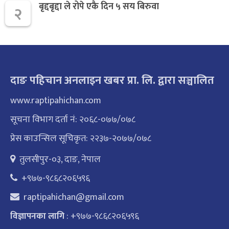
बृद्दबृद्दा ले रोपे एकै दिन ५ सय बिरुवा
२
दाङ पहिचान अनलाइन खबर प्रा. लि. द्वारा सञ्चालित
www.raptipahichan.com
सूचना विभाग दर्ता नं: २०६८-०७७/०७८
प्रेस काउन्सिल सूचिकृत: २२३७-२०७७/०७८
तुलसीपुर-०३, दाङ, नेपाल
+९७७-९८६८२०६५९६
raptipahichan@gmail.com
: +९७७-९८६८२०६५९६
विज्ञापनका लागि