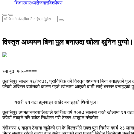
शिक्षा
स्वास्थ्य
रोजगार
विश्लेषण
विस्तृत अध्ययन बिना पुल बनाउदा खोला थुनिन पुग्य
रमा बुढा मगर–====
तुलसिपुर साउन २६/२०७८, प्राविधिक को विस्तृत अध्ययन बिना बनाइएको पुल ल
परेको अविरल वर्षातको कारण गहते खोलामा आएको वाढी लाई भरखर बनाइएको पु
यसरी २१ वटा ह्युमपाइप राखेर बनाइएको थियो पुल।
तुलसिपुर उपमहानगरपालिकाले आर्थिक वर्ष २०७७ सालमा गहते खोलामा २१ वटा ९०
रुपैयाँ नबढ्ने गरि बजेट निर्धारण गरी टेन्डर आव्ह्वान गरेकोमा
दंगीशरण ६ दाङ्ग ठेगाना खुलेको एम के विल्डर्सले उक्त पुल निर्माण कार्य २३ 
मिटर लम्बाइ रहेको कटप वाल समेत लगाउने कुरा पुलको डिटेल स्टिमेटमा उल्ल