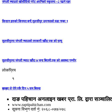
जंगली च्याउले खोसीदियो ग्रेट अरनिको स्कुलमा +2 पढ्ने रहर
किसान हरुको किस्मत बन्दै तुलसीपुर उमनपाको वडा नम्बर ९
तुलसीपुरमा जंगली च्याउको तरकारी खाँदा एक को मृत्यु
तुलसीपुरमा जंगली च्याउ खाँदा ७ जना बिरामी,एक को अवश्था गम्भीर
लोकप्रिय
१
बृद्दबृद्दा ले रोपे एकै दिन ५ सय बिरुवा
दाङ पहिचान अनलाइन खबर प्रा. लि. द्वारा सञ्चालि
www.raptipahichan.com
सूचना विभाग दर्ता नं: २०६८-०७७/०७८