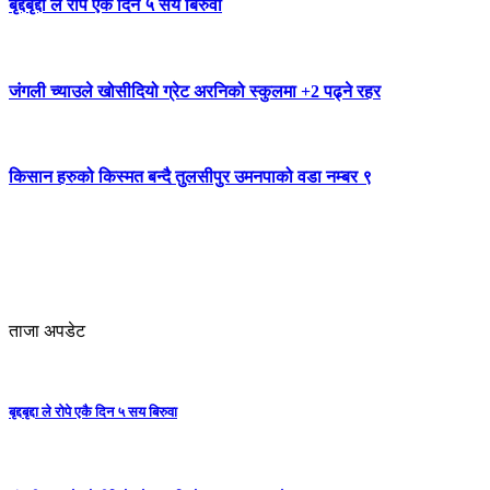
बृद्दबृद्दा ले रोपे एकै दिन ५ सय बिरुवा
जंगली च्याउले खोसीदियो ग्रेट अरनिको स्कुलमा +2 पढ्ने रहर
किसान हरुको किस्मत बन्दै तुलसीपुर उमनपाको वडा नम्बर ९
ताजा अपडेट
बृद्दबृद्दा ले रोपे एकै दिन ५ सय बिरुवा