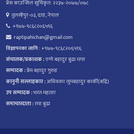
प्रेस काउन्सिल सूचिकृत: २२३७-२०७७/०७८
तुलसीपुर-०३, दाङ, नेपाल
+९७७-९८६८२०६५९६
raptipahichan@gmail.com
: +९७७-९८६८२०६५९६
विज्ञापनका लागि
संचालक/प्रकाशक :
एग्गे बहादुर बुढा मगर
सम्पादक :
प्रेम बहादुर गुरुङ
कानुनी सल्लाहकार :
अधिवक्ता लुमबहादुर कार्की(बद्रि)
उप सम्पादक :
भरत महतरा
समाचारदाता :
रमा बुढा