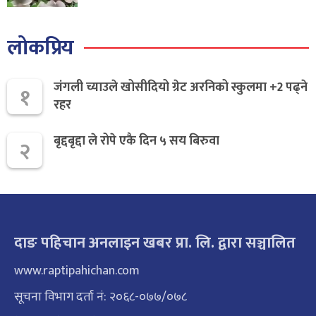
लोकप्रिय
जंगली च्याउले खोसीदियो ग्रेट अरनिको स्कुलमा +2 पढ्ने
१
रहर
बृद्दबृद्दा ले रोपे एकै दिन ५ सय बिरुवा
२
दाङ पहिचान अनलाइन खबर प्रा. लि. द्वारा सञ्चालित
www.raptipahichan.com
सूचना विभाग दर्ता नं: २०६८-०७७/०७८