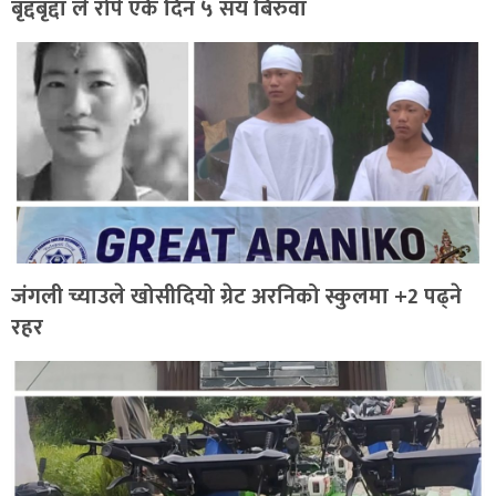
बृद्दबृद्दा ले रोपे एकै दिन ५ सय बिरुवा
जंगली च्याउले खोसीदियो ग्रेट अरनिको स्कुलमा +2 पढ्ने
रहर