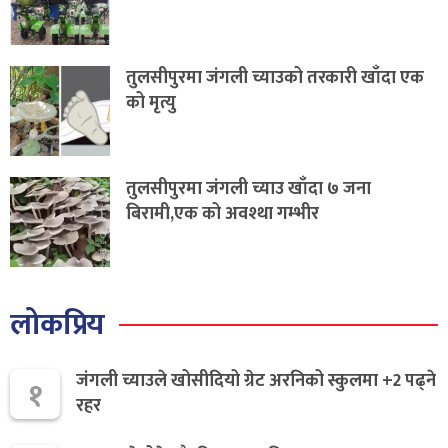
तुलसीपुरमा जंगली च्याउको तरकारी खाँदा एक
को मृत्यु
तुलसीपुरमा जंगली च्याउ खाँदा ७ जना
बिरामी,एक को अवश्था गम्भीर
लोकप्रिय
जंगली च्याउले खोसीदियो ग्रेट अरनिको स्कुलमा +2 पढ्ने
१
रहर