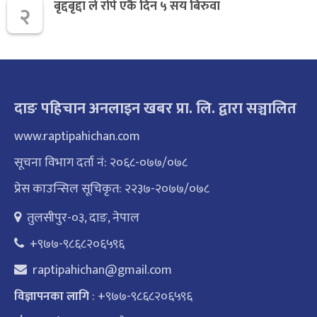
बृद्दबृद्दा ले रोपे एकै दिन ५ सय बिरुवा
२
दाङ पहिचान अनलाइन खबर प्रा. लि. द्वारा सञ्चालित
www.raptipahichan.com
सूचना विभाग दर्ता नं: २०६८-०७७/०७८
प्रेस काउन्सिल सूचिकृत: २२३७-२०७७/०७८
तुलसीपुर-०३, दाङ, नेपाल
+९७७-९८६८२०६५९६
raptipahichan@gmail.com
: +९७७-९८६८२०६५९६
विज्ञापनका लागि