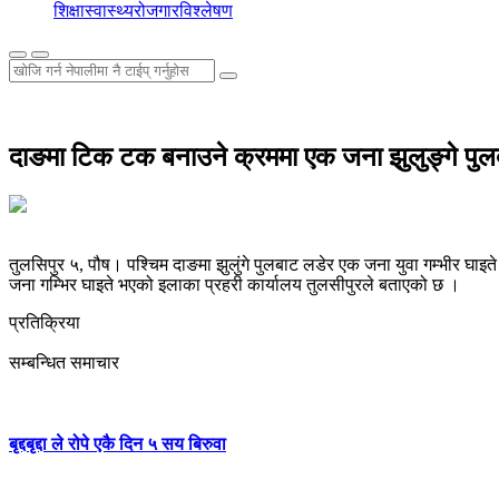
शिक्षा
स्वास्थ्य
रोजगार
विश्लेषण
दाङमा टिक टक बनाउने क्रममा एक जना झुलुङ्गे पुलब
तुलसिपुर ५, पौष। पश्चिम दाङमा झुलुंगे पुलबाट लडेर एक जना युवा गम्भीर घाइत
जना गम्भिर घाइते भएको इलाका प्रहरी कार्यालय तुलसीपुरले बताएको छ ।
प्रतिक्रिया
सम्बन्धित समाचार
बृद्दबृद्दा ले रोपे एकै दिन ५ सय बिरुवा