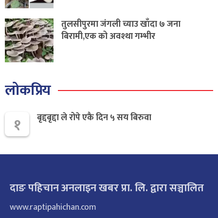
तुलसीपुरमा जंगली च्याउ खाँदा ७ जना
बिरामी,एक को अवश्था गम्भीर
लोकप्रिय
बृद्दबृद्दा ले रोपे एकै दिन ५ सय बिरुवा
१
दाङ पहिचान अनलाइन खबर प्रा. लि. द्वारा सञ्चालित
www.raptipahichan.com