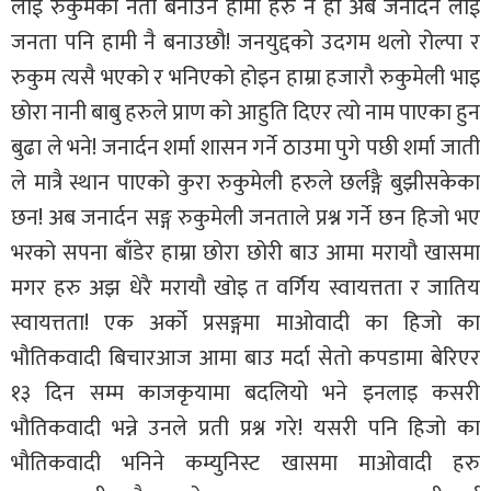
लाई रुकुमको नेता बनाउने हामी हरु नै हौँ अब जनार्दन लाई
जनता पनि हामी नै बनाउछौ! जनयुद्दको उदगम थलो रोल्पा र
रुकुम त्यसै भएको र भनिएको होइन हाम्रा हजारौ रुकुमेली भाइ
छोरा नानी बाबु हरुले प्राण को आहुति दिएर त्यो नाम पाएका हुन
बुढा ले भने! जनार्दन शर्मा शासन गर्ने ठाउमा पुगे पछी शर्मा जाती
ले मात्रै स्थान पाएको कुरा रुकुमेली हरुले छर्लङ्गै बुझीसकेका
छन! अब जनार्दन सङ्ग रुकुमेली जनताले प्रश्न गर्ने छन हिजो भए
भरको सपना बाँडेर हाम्रा छोरा छोरी बाउ आमा मरायौ खासमा
मगर हरु अझ धेरै मरायौ खोइ त वर्गिय स्वायत्तता र जातिय
स्वायत्तता! एक अर्को प्रसङ्गमा माओवादी का हिजो का
भौतिकवादी बिचारआज आमा बाउ मर्दा सेतो कपडामा बेरिएर
१३ दिन सम्म काजकृयामा बदलियो भने इनलाइ कसरी
भौतिकवादी भन्ने उनले प्रती प्रश्न गरे! यसरी पनि हिजो का
भौतिकवादी भनिने कम्युनिस्ट खासमा माओवादी हरु