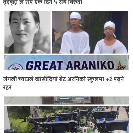
बृद्दबृद्दा ले रोपे एकै दिन ५ सय बिरुवा
जंगली च्याउले खोसीदियो ग्रेट अरनिको स्कुलमा +2 पढ्ने
रहर