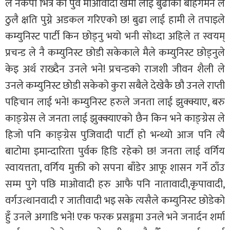
ले नेकपा भित्र को पुर्व माओवादी खेमा लाई बुढाको बहिर्गमन ले
ठुलै क्षति पुग्ने अडकल गरिएको छ! बुढा लाई हामी ले तपाइले
कम्युनिस्ट पार्टी किन छोड्नु भयो भनी सोध्दा अहिले त स्वयम्
प्रचन्ड ले नै कम्युनिस्ट छोडी सकेकाले मैले कम्युनिस्ट छोड्नुले
केइ अर्थ राख्दैन उनले भने! प्रचन्डको राजशी जीवन शैली ले
उनले कम्युनिस्ट छोडी सकेको कुरा सबैले देखेकै छौ उनले राप्ती
पहिचान लाई भने! कम्युनिस्ट हरुले जनता लाई झुक्क्याए, बरु
काङ्ग्रेस ले जनता लाई झुक्क्याएको छैन किन भने काङ्ग्रेस ले
हिजो पनि काङ्ग्रेस पुजिवादी पार्टी हो भन्थ्यो आज पनि त्यै
बाटोमा इमान्दारिता पुर्वक हिडि रहेको छ! जनता लाई वर्गिय
स्वायत्तता, वर्गिय मुक्ती को सपना बाँडेर आफू शासन गर्ने ठाँउ
सम्म पुगे पछि माओवादी हरु आफै पनि नातावादी,कृपावादी,
वर्गउत्थानवादी र जातीवादी भइ सके त्यसैले कम्युनिस्ट छोडेको
हुँ उनले अगाडि भने! एक फरक प्रसङ्गमा उनले भने जनार्दन शर्मा