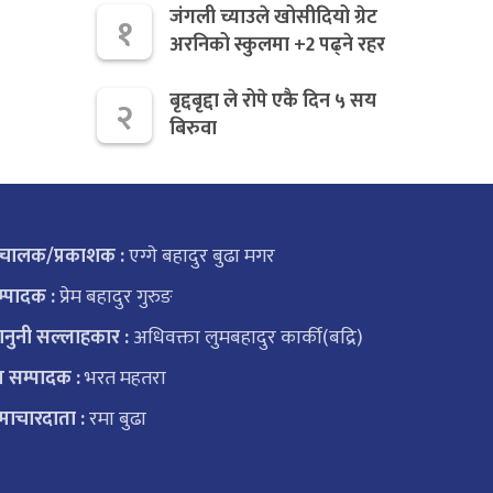
जंगली च्याउले खोसीदियो ग्रेट
१
अरनिको स्कुलमा +2 पढ्ने रहर
बृद्दबृद्दा ले रोपे एकै दिन ५ सय
२
बिरुवा
ंचालक/प्रकाशक :
एग्गे बहादुर बुढा मगर
्पादक :
प्रेम बहादुर गुरुङ
नुनी सल्लाहकार :
अधिवक्ता लुमबहादुर कार्की(बद्रि)
 सम्पादक :
भरत महतरा
ाचारदाता :
रमा बुढा