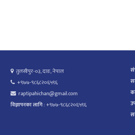
स
तुलसीपुर-०३, दाङ, नेपाल
सम
+९७७-९८६८२०६५९६
का
raptipahichan@gmail.com
उप
: +९७७-९८६८२०६५९६
विज्ञापनका लागि
सम