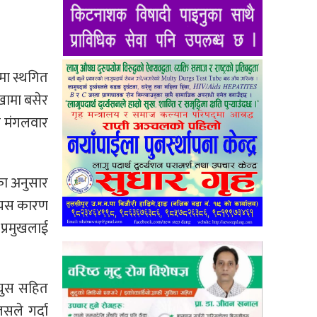
पमा स्थगित
खामा बसेर
े मंगलवार
तका अनुसार
त्यस कारण
प्रमुखलाई
 घुस सहित
सले गर्दा