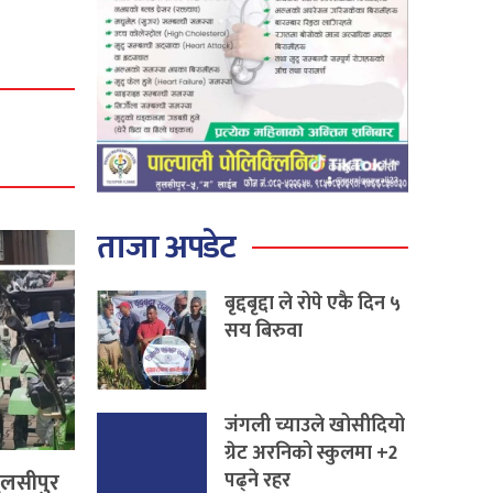
ताजा अपडेट
बृद्दबृद्दा ले रोपे एकै दिन ५
सय बिरुवा
जंगली च्याउले खोसीदियो
ग्रेट अरनिको स्कुलमा +2
पढ्ने रहर
ुलसीपुर