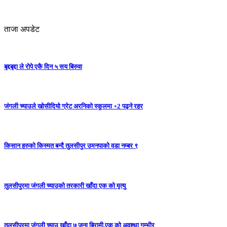
ताजा अपडेट
बृद्दबृद्दा ले रोपे एकै दिन ५ सय बिरुवा
जंगली च्याउले खोसीदियो ग्रेट अरनिको स्कुलमा +2 पढ्ने रहर
किसान हरुको किस्मत बन्दै तुलसीपुर उमनपाको वडा नम्बर ९
तुलसीपुरमा जंगली च्याउको तरकारी खाँदा एक को मृत्यु
तुलसीपुरमा जंगली च्याउ खाँदा ७ जना बिरामी,एक को अवश्था गम्भीर