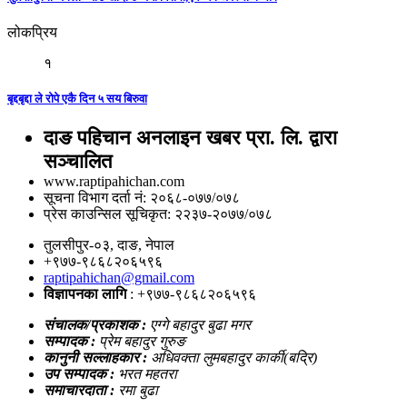
लोकप्रिय
१
बृद्दबृद्दा ले रोपे एकै दिन ५ सय बिरुवा
दाङ पहिचान अनलाइन खबर प्रा. लि. द्वारा
सञ्चालित
www.raptipahichan.com
सूचना विभाग दर्ता नं: २०६८-०७७/०७८
प्रेस काउन्सिल सूचिकृत: २२३७-२०७७/०७८
तुलसीपुर-०३, दाङ, नेपाल
+९७७-९८६८२०६५९६
raptipahichan@gmail.com
विज्ञापनका लागि
: +९७७-९८६८२०६५९६
संचालक/प्रकाशक :
एग्गे बहादुर बुढा मगर
सम्पादक :
प्रेम बहादुर गुरुङ
कानुनी सल्लाहकार :
अधिवक्ता लुमबहादुर कार्की(बद्रि)
उप सम्पादक :
भरत महतरा
समाचारदाता :
रमा बुढा