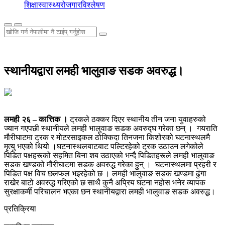
शिक्षा
स्वास्थ्य
रोजगार
विश्लेषण
स्थानीयद्वारा लमही भालुवाङ सडक अवरुद्ध।
लमही
२६ – कात्तिक ।
ट्रकले ठक्कर दिएर स्थानीय तीन जना युवाहरुको
ज्यान गएपछी स्थानीयले लमही भालुवाङ सडक अवरुद्घ गरेका छन् । गयराति
मौरीघाटमा ट्रक र मोटरसाइकल ठोक्किदा तिनजना किशोरको घटनास्थलमै
मृत्यु भएको थियो ।घटनास्थलबाटबाट पल्टिरहेको ट्रक उठाउन लगेकोले
पिडित पक्षहरूको सहमित बिना शब उठाएको भन्दै पिडितहरूले लमही भालुवाङ
सडक खण्डको मौरीघाटमा सडक अवरुद्ध गरेका हुन् । घटनास्थलमा प्रहरी र
पिडित पक्ष विच छलफल भइरहेको छ । लमही भालुवाङ सडक खण्डमा ढुंगा
राखेर बाटो अवरुद्ध गरिएको छ साथै कुनै अप्रिय घटना नहोस भनेर व्यापक
सुरक्षाकर्मी परिचालन भएका छन स्थानीयद्वारा लमही भालुवाङ सडक अवरुद्ध।
प्रतिक्रिया