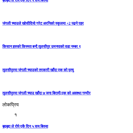
बृद्दबृद्दा ले रोपे एकै दिन ५ सय बिरुवा
जंगली च्याउले खोसीदियो ग्रेट अरनिको स्कुलमा +2 पढ्ने रहर
किसान हरुको किस्मत बन्दै तुलसीपुर उमनपाको वडा नम्बर ९
तुलसीपुरमा जंगली च्याउको तरकारी खाँदा एक को मृत्यु
तुलसीपुरमा जंगली च्याउ खाँदा ७ जना बिरामी,एक को अवश्था गम्भीर
लोकप्रिय
१
बृद्दबृद्दा ले रोपे एकै दिन ५ सय बिरुवा