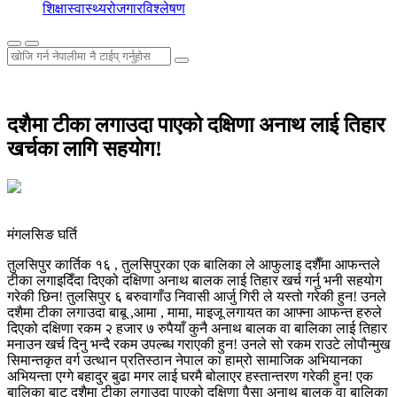
शिक्षा
स्वास्थ्य
रोजगार
विश्लेषण
दशैमा टीका लगाउदा पाएको दक्षिणा अनाथ लाई तिहार
खर्चका लागि सहयोग!
मंगलसिङ घर्ति
तुलसिपुर कार्तिक १६ , तुलसिपुरका एक बालिका ले आफुलाइ दशैँमा आफन्तले
टीका लगाइदिँदा दिएको दक्षिणा अनाथ बालक लाई तिहार खर्च गर्नु भनी सहयोग
गरेकी छिन! तुलसिपुर ६ बरुवागाँउ निवासी आर्जु गिरी ले यस्तो गरेकी हुन! उनले
दशैमा टीका लगाउदा बाबू ,आमा , मामा, माइजू लगायत का आफ्ना आफन्त हरुले
दिएको दक्षिणा रकम २ हजार ७ रुपैयाँ कुनै अनाथ बालक वा बालिका लाई तिहार
मनाउन खर्च दिनु भन्दै रकम उपल्ब्ध गराएकी हुन! उनले सो रकम राउटे लोपौन्मुख
सिमान्तकृत वर्ग उत्थान प्रतिस्ठान नेपाल का हाम्रो सामाजिक अभियानका
अभियन्ता एग्गे बहादुर बुढा मगर लाई घरमै बोलाएर हस्तान्तरण गरेकी हुन! एक
बालिका बाट दशैमा टीका लगाउदा पाएको दक्षिणा पैसा अनाथ बालक वा बालिका