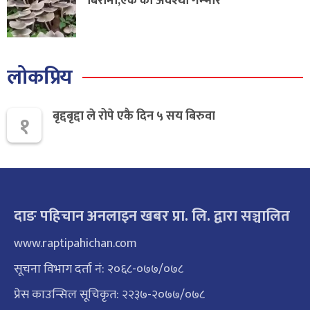
बिरामी,एक को अवश्था गम्भीर
लोकप्रिय
बृद्दबृद्दा ले रोपे एकै दिन ५ सय बिरुवा
१
दाङ पहिचान अनलाइन खबर प्रा. लि. द्वारा सञ्चालित
www.raptipahichan.com
सूचना विभाग दर्ता नं: २०६८-०७७/०७८
प्रेस काउन्सिल सूचिकृत: २२३७-२०७७/०७८