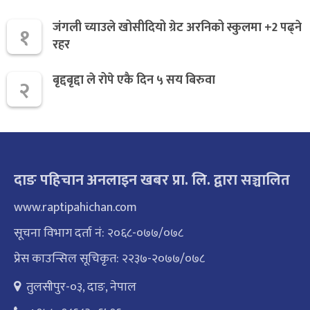
जंगली च्याउले खोसीदियो ग्रेट अरनिको स्कुलमा +2 पढ्ने
१
रहर
बृद्दबृद्दा ले रोपे एकै दिन ५ सय बिरुवा
२
दाङ पहिचान अनलाइन खबर प्रा. लि. द्वारा सञ्चालित
www.raptipahichan.com
सूचना विभाग दर्ता नं: २०६८-०७७/०७८
प्रेस काउन्सिल सूचिकृत: २२३७-२०७७/०७८
तुलसीपुर-०३, दाङ, नेपाल