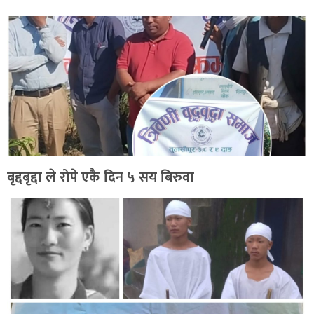
बृद्दबृद्दा ले रोपे एकै दिन ५ सय बिरुवा