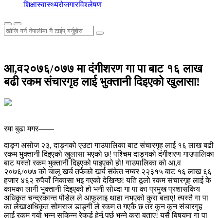
शिक्षा
स्वास्थ्य
रोजगार
विश्लेषण
आ,व२०७६/०७७ मा दंगीशरण गा पा बाट १६ लाख
बढी रकम संचारगृह लाई भुक्तानी दिइएको खुलासा!
रमा बुढा मगर——
दाङ्ग असोज २३, दाङ्गको एउटा गाउपालिका बाट संचारगृह लाई १६ लाख बढी
रकम भुक्तानी दिइएको खुलासा भएको छ! पश्चिम दाङ्गको दंगीशरण गाउपालिका
बाट यस्तो रकम भुक्तानी दिइएको पाइएको हो! गाउपालिका को आ,व
२०७६/०७७ को चालू खर्च तर्फको खर्च संकेत नम्बर २२३१५ बाट १६ लाख ६६
हजार ४६२ रुपैयाँ निकासा भइ गएको देखिन्छ! यति ठूलो रकम संचारगृह लाई के
कामका लागी भुक्तानी दिइएको हो भनी सोध्दा गा पा का प्रमुख प्रशासकिय
अधिकृत चन्द्रकान्त पौडेल ले आफुलाइ थाहा नभएको कुरा बताए! त्यस्तै गा पा
का लेखाअधिकृत सोमराज डाङ्गी ले रकम त गएकै छ तर कुन कुन संचारगृह
लाई रकम गयो भन्न सकिन्न रेकर्ड हेर्नू पर्छ भन्ने कुरा बताए! यसै बिषयमा गा पा