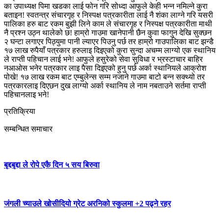
का उपाध्यक्ष पिमा खडका लाई फोन गरि सोध्दा आफुले केही भन्न नमिल्ने कुरा
बताइन! स्वतन्त्र संचारगृह र निस्पक्ष पत्रकारीता लाई नै शंका लाग्ने गरि यसरी
पालिका हरु बाट रकम बुझी लिने काम ले संचारगृह र निस्पक्ष पत्रकारीता माथी
नै प्रश्न उठ्न थालेको छ! हाम्रो गाउमा खानेपानी छैन कुवा फागुन देखि सुक्छन
२ घन्टा लगाएर पिठ्युमा पानी ल्याएर पिउनु पर्छ तर हाम्रो गाउपालिका बाट झन्डै
१७ लाख रुपैयाँ पत्रकार हरुलाइ दिइएको कुरा सुन्दा अचम्म लाग्यो एक स्थानिय
ले राप्ती पहिचान लाई भने! आफुले हसुरेको सेवा सुविधा र भ्रस्टाचार बाहिर
नआओस भनेर पत्रकार लाइ पैसा दिइएको हुनु पर्छ अर्का स्थानियले आक्रोश
पोखे! १७ लाख रकम बाट एम्बुलेन्स सम्म नजाने गाउमा बाटो बन्न सक्थ्यो तर
पत्रकारलाइ दिएछन दुख लाग्यो अर्का स्थानिय ले नाम नबताउने सर्तमा राप्ती
पहिचानलाइ भने!
प्रतिक्रिया
सम्बन्धित समाचार
बृद्दबृद्दा ले रोपे एकै दिन ५ सय बिरुवा
जंगली च्याउले खोसीदियो ग्रेट अरनिको स्कुलमा +2 पढ्ने रहर