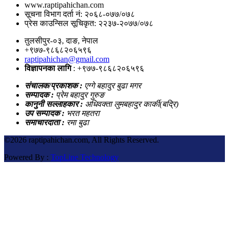
www.raptipahichan.com
सूचना विभाग दर्ता नं: २०६८-०७७/०७८
प्रेस काउन्सिल सूचिकृत: २२३७-२०७७/०७८
तुलसीपुर-०३, दाङ, नेपाल
+९७७-९८६८२०६५९६
raptipahichan@gmail.com
विज्ञापनका लागि
: +९७७-९८६८२०६५९६
संचालक/प्रकाशक :
एग्गे बहादुर बुढा मगर
सम्पादक :
प्रेम बहादुर गुरुङ
कानुनी सल्लाहकार :
अधिवक्ता लुमबहादुर कार्की(बद्रि)
उप सम्पादक :
भरत महतरा
समाचारदाता :
रमा बुढा
©
2026 raptipahichan.com, All Rights Reserved.
Powered By :
TopLine Technology