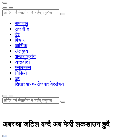
समाचार
राजनीति
देश
विचार
आर्थिक
खेलकुद
अन्तराष्ट्रीय
अन्तर्वार्ता
मनोरन्जन
भिडियो
थप
शिक्षा
स्वास्थ्य
रोजगार
विश्लेषण
अबस्था जटिल बन्दै अब फेरी लकडाउन हुदै