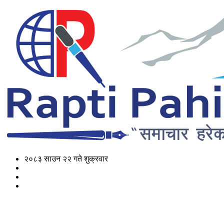
२०८३ साउन २२ गते शुक्रवार