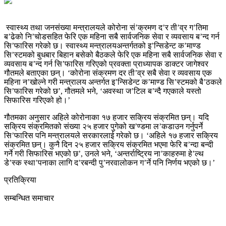
स्वास्थ्य तथा जनसंख्या मन्त्रालयले कोरोना सं’क्रमण द’र ती’व्र ग’तिमा
ब’ढेको नि’चोडसहित फेरि एक महिना सबै सार्वजनिक सेवा र व्यवसाय ब’न्द गर्न
सि’फारिस गरेको छ। स्वास्थ्य मन्त्रालयअन्तर्गतको इ’न्सिडेन्ट क’माण्ड
सि’स्टमको बुधबार बिहान बसेको बैठकले फेरि एक महिना सबै सार्वजनिक सेवा र
व्यवसाय ब’न्द गर्न सि’फारिस गरिएको प्रवक्ता प्राध्यापक डाक्टर जागेश्‍वर
गौतमले बताएका छन्। ‘कोरोना संक्रमण दर ती’व्र सबै सेवा र व्यवसाय एक
महिना न’खोल्ने गरी मन्त्रालय अन्तर्गत इ’न्सिडेन्ट क’माण्ड सि’स्टमको बै’ठकले
सि’फारिस गरेको छ’, गौतमले भने, ‘अवस्था ज’टिल ब’न्दै गएकाले यस्तो
सिफारिस गरिएको हो।’
गौतमका अनुसार अहिले कोरोनाका १७ हजार सक्रिय संक्रमित छन्। यदि
सक्रिय संक्रमितको संख्या २५ हजार पुगेको ख’ण्डमा ल’कडाउन गर्नुपर्ने
सि’फारिस पनि मन्त्रालयले सरकारलाई गरेको छ। ‘अहिले १७ हजार सक्रिय
संक्रमित छन्। कुनै दिन २५ हजार सक्रिय संक्रमित भएमा फेरि ब’न्दा बन्दी
गर्ने गरी सिफारिस भएको छ’, उनले भने, ‘अन्तर्राष्ट्रिय ना’काहरुमा हे’ल्थ
डे’स्क स्था’पनाका लागि द’रबन्दी पु’नरवालोकन ग’र्ने पनि निर्णय भएको छ।’
प्रतिक्रिया
सम्बन्धित समाचार