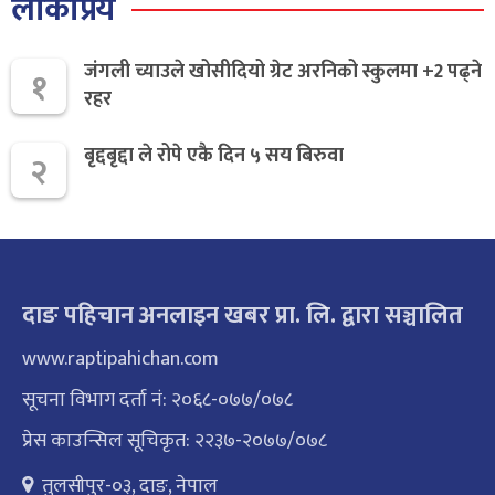
लोकप्रिय
जंगली च्याउले खोसीदियो ग्रेट अरनिको स्कुलमा +2 पढ्ने
१
रहर
बृद्दबृद्दा ले रोपे एकै दिन ५ सय बिरुवा
२
दाङ पहिचान अनलाइन खबर प्रा. लि. द्वारा सञ्चालित
www.raptipahichan.com
सूचना विभाग दर्ता नं: २०६८-०७७/०७८
प्रेस काउन्सिल सूचिकृत: २२३७-२०७७/०७८
तुलसीपुर-०३, दाङ, नेपाल