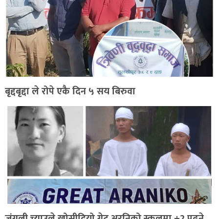
बृद्दबृद्दा ले रोपे एकै दिन ५ सय बिरुवा
जंगली च्याउले खोसीदियो ग्रेट अरनिको स्कुलमा +2 पढ्ने