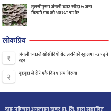
तुलसीपुरमा जंगली च्याउ खाँदा ७ जना
बिरामी,एक को अवश्था गम्भीर
लोकप्रिय
जंगली च्याउले खोसीदियो ग्रेट अरनिको स्कुलमा +2 पढ्ने
१
रहर
बृद्दबृद्दा ले रोपे एकै दिन ५ सय बिरुवा
२
दाङ पहिचान अनलाइन खबर प्रा. लि. द्वारा सञ्चालित