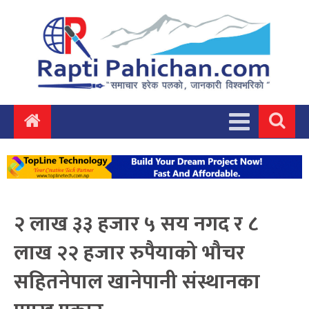
२ लाख ३३ हजार ५ सय नगद र ८
लाख २२ हजार रुपैयाको भौचर
सहितनेपाल खानेपानी संस्थानका