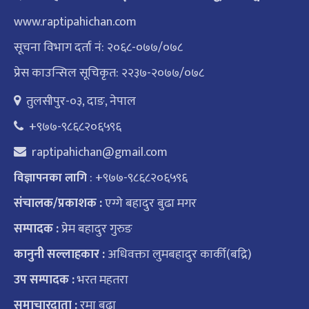
www.raptipahichan.com
सूचना विभाग दर्ता नं: २०६८-०७७/०७८
प्रेस काउन्सिल सूचिकृत: २२३७-२०७७/०७८
तुलसीपुर-०३, दाङ, नेपाल
+९७७-९८६८२०६५९६
raptipahichan@gmail.com
: +९७७-९८६८२०६५९६
विज्ञापनका लागि
संचालक/प्रकाशक :
एग्गे बहादुर बुढा मगर
सम्पादक :
प्रेम बहादुर गुरुङ
कानुनी सल्लाहकार :
अधिवक्ता लुमबहादुर कार्की(बद्रि)
उप सम्पादक :
भरत महतरा
समाचारदाता :
रमा बुढा