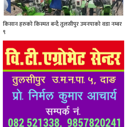
किसान हरुको किस्मत बन्दै तुलसीपुर उमनपाको वडा नम्बर
९